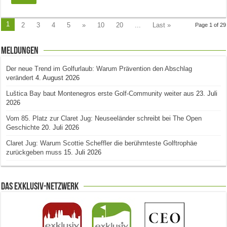
1
2
3
4
5
»
10
20
...
Last »
Page 1 of 29
Meldungen
Der neue Trend im Golfurlaub: Warum Prävention den Abschlag
verändert
4. August 2026
Luštica Bay baut Montenegros erste Golf-Community weiter aus
23. Juli
2026
Vom 85. Platz zur Claret Jug: Neuseeländer schreibt bei The Open
Geschichte
20. Juli 2026
Claret Jug: Warum Scottie Scheffler die berühmteste Golftrophäe
zurückgeben muss
15. Juli 2026
Das Exklusiv-Netzwerk