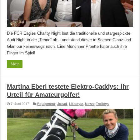
Die FCR Eagles Charity Night löst die traditionelle und stargespickte
Audi Night in der „Tenne“ ab – und stand dieser in Sachen Glanz und
Glamour keineswegs nach. Eine Münchner Proette hatte auch ihre
Finger im Spiel!
Mehr
Martina Eberl testete Elektro-Caddys: Ihr
Urteil für Amateurgolfer!
7. Juni 2017
Equipment
,
Jucad
,
Lifestyle
,
News
,
Trolleys