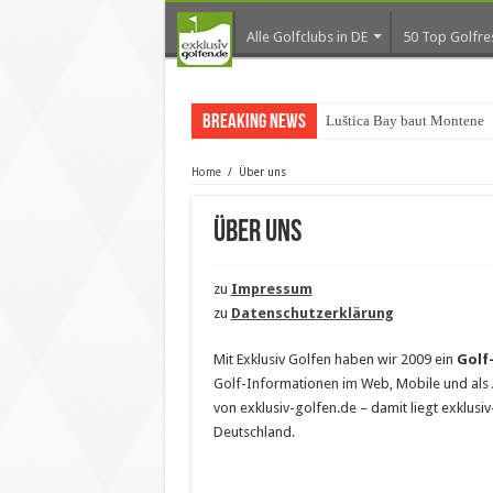
Alle Golfclubs in DE
50 Top Golfre
Breaking News
Luštica Bay baut Montenegr
Home
/
Über uns
Über uns
zu
Impressum
zu
Datenschutzerklärung
Mit Exklusiv Golfen haben wir 2009 ein
Golf
Golf-Informationen im Web, Mobile und als
von exklusiv-golfen.de – damit liegt exklus
Deutschland.