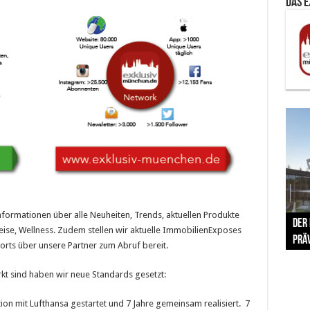
Das 
The 
nformationen über alle Neuheiten, Trends, aktuellen Produkte
Der
Lušt
Vom 
Clar
trad
ise, Wellness. Zudem stellen wir aktuelle ImmobilienExposes
Prä
Com
schr
ber
Her
orts über unsere Partner zum Abruf bereit.
kt sind haben wir neue Standards gesetzt:
ion mit Lufthansa gestartet und 7 Jahre gemeinsam realisiert. 7