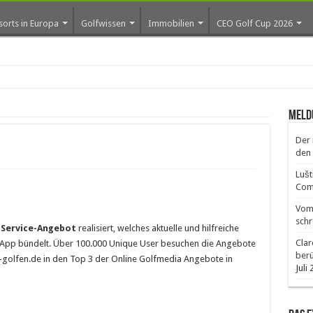
sorts in Europa
Golfwissen
Immobilien
CEO Golf Cup 2026
os erste
Meld
Der 
den 
Lušt
Comm
Vom 
schr
-Service-Angebot
realisiert, welches aktuelle und hilfreiche
Clar
 App bündelt. Über 100.000 Unique User besuchen die Angebote
ber
iv-golfen.de in den Top 3 der Online Golfmedia Angebote in
Juli