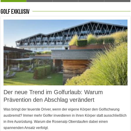
The Open 2026 in Royal Birkdale: Warum der
Golf exklusiv
Der neue Trend im Golfurlaub: Warum Prävention den
Luštica Bay baut Montenegros erste Golf-Community
Vom 85. Platz zur Claret Jug: Neuseeländer schreibt bei
Claret Jug: Warum Scottie Scheffler die berühmteste
traditionsreiche Linksplatz zu den größten
Abschlag verändert
weiter aus
The Open Geschichte
Golftrophäe zurückgeben muss
Herausforderungen im Golfsport zählt
Der neue Trend im Golfurlaub: Warum
Prävention den Abschlag verändert
Was bringt der teuerste Driver, wenn der eigene Körper den Golfschwung
ausbremst? Immer mehr Golfer investieren in ihren Körper statt ausschließlich
in ihre Ausrüstung. Warum die Rosenalp Oberstaufen dabei einen
spannenden Ansatz verfolgt.