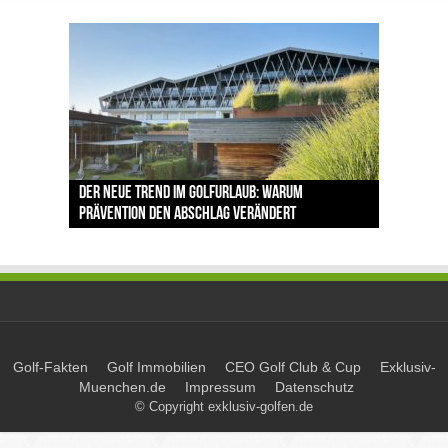
The Open 2026 in Royal Birkdale: Warum der
Der neue Trend im Golfurlaub: Warum
Luštica Bay baut Montenegros erste Golf-
Vom 85. Platz zur Claret Jug: Neuseeländer
Claret Jug: Warum Scottie Scheffler die
traditionsreiche Linksplatz zu den größten
Prävention den Abschlag verändert
Community weiter aus
schreibt bei The Open Geschichte
berühmteste Golftrophäe zurückgeben muss
Herausforderungen im Golfsport zählt
Golf-Fakten
Golf Immobilien
CEO Golf Club & Cup
Exklusiv-
Muenchen.de
Impressum
Datenschutz
© Copyright exklusiv-golfen.de