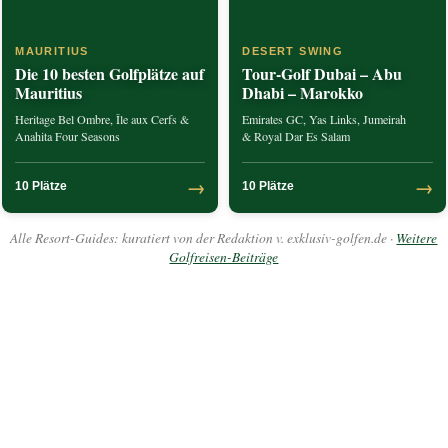
MAURITIUS
DESERT SWING
Die 10 besten Golfplätze auf
Tour-Golf Dubai – Abu
Mauritius
Dhabi – Marokko
Heritage Bel Ombre, Île aux Cerfs &
Emirates GC, Yas Links, Jumeirah
Anahita Four Seasons
& Royal Dar Es Salam
→
→
10 Plätze
10 Plätze
Alle Resort-Guides: kuratiert von der Redaktion v. exklusiv-golfen.de ·
Weitere
Golfreisen-Beiträge