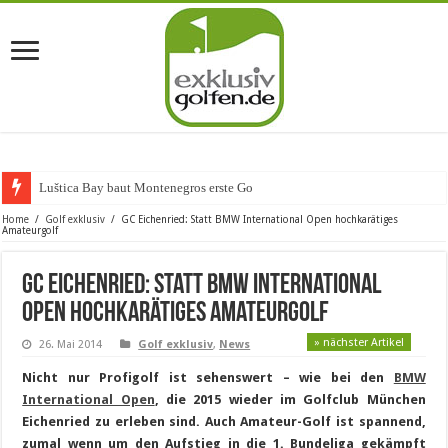
Luštica Bay baut Montenegros erste Golf-Communit
Home
/
Golf exklusiv
/
GC Eichenried: Statt BMW International Open hochkarätiges
Amateurgolf
GC Eichenried: Statt BMW International
Open hochkarätiges Amateurgolf
» nächster Artikel
26. Mai 2014
Golf exklusiv
,
News
Nicht nur Profigolf ist sehenswert – wie bei den
BMW
International Open
, die 2015 wieder im Golfclub München
Eichenried zu erleben sind. Auch Amateur-Golf ist spannend,
zumal wenn um den Aufstieg in die 1. Bundeliga gekämpft