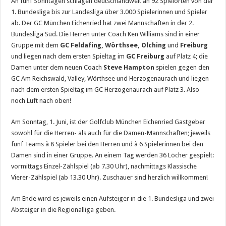
An fünf Sonntagen schlagen deutschlandweit an 92 Spielorten von der
1. Bundesliga bis zur Landesliga über 3.000 Spielerinnen und Spieler
ab. Der GC München Eichenried hat zwei Mannschaften in der 2.
Bundesliga Süd. Die Herren unter Coach Ken Williams sind in einer
Gruppe mit dem
GC Feldafing, Wörthsee, Olching
und
Freiburg
und liegen nach dem ersten Spieltag im
GC Freiburg
auf Platz 4; die
Damen unter dem neuen Coach
Steve Hampton
spielen gegen den
GC Am Reichswald, Valley, Wörthsee und Herzogenaurach und liegen
nach dem ersten Spieltag im GC Herzogenaurach auf Platz 3. Also
noch Luft nach oben!
Am Sonntag, 1. Juni, ist der Golfclub München Eichenried Gastgeber
sowohl für die Herren- als auch für die Damen-Mannschaften; jeweils
fünf Teams à 8 Spieler bei den Herren und à 6 Spielerinnen bei den
Damen sind in einer Gruppe. An einem Tag werden 36 Löcher gespielt:
vormittags Einzel-Zählspiel (ab 7.30 Uhr), nachmittags Klassische
Vierer-Zählspiel (ab 13.30 Uhr). Zuschauer sind herzlich willkommen!
Am Ende wird es jeweils einen Aufsteiger in die 1. Bundesliga und zwei
Absteiger in die Regionalliga geben.