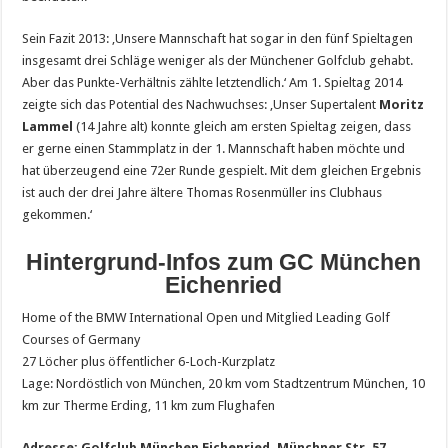
Sein Fazit 2013: ‚Unsere Mannschaft hat sogar in den fünf Spieltagen
insgesamt drei Schläge weniger als der Münchener Golfclub gehabt.
Aber das Punkte-Verhältnis zählte letztendlich.‘ Am 1. Spieltag 2014
zeigte sich das Potential des Nachwuchses: ‚Unser Supertalent
Moritz
Lammel
(14 Jahre alt) konnte gleich am ersten Spieltag zeigen, dass
er gerne einen Stammplatz in der 1. Mannschaft haben möchte und
hat überzeugend eine 72er Runde gespielt. Mit dem gleichen Ergebnis
ist auch der drei Jahre ältere Thomas Rosenmüller ins Clubhaus
gekommen.‘
Hintergrund-Infos zum GC München
Eichenried
Home of the BMW International Open und Mitglied Leading Golf
Courses of Germany
27 Löcher plus öffentlicher 6-Loch-Kurzplatz
Lage: Nordöstlich von München, 20 km vom Stadtzentrum München, 10
km zur Therme Erding, 11 km zum Flughafen
Adresse: Golfclub München Eichenried, Münchner Str. 57,