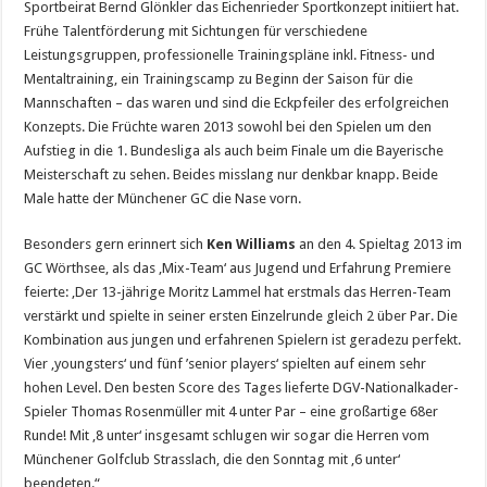
Sportbeirat Bernd Glönkler das Eichenrieder Sportkonzept initiiert hat.
Frühe Talentförderung mit Sichtungen für verschiedene
Leistungsgruppen, professionelle Trainingspläne inkl. Fitness- und
Mentaltraining, ein Trainingscamp zu Beginn der Saison für die
Mannschaften – das waren und sind die Eckpfeiler des erfolgreichen
Konzepts. Die Früchte waren 2013 sowohl bei den Spielen um den
Aufstieg in die 1. Bundesliga als auch beim Finale um die Bayerische
Meisterschaft zu sehen. Beides misslang nur denkbar knapp. Beide
Male hatte der Münchener GC die Nase vorn.
Besonders gern erinnert sich
Ken Williams
an den 4. Spieltag 2013 im
GC Wörthsee, als das ‚Mix-Team‘ aus Jugend und Erfahrung Premiere
feierte: ‚Der 13-jährige Moritz Lammel hat erstmals das Herren-Team
verstärkt und spielte in seiner ersten Einzelrunde gleich 2 über Par. Die
Kombination aus jungen und erfahrenen Spielern ist geradezu perfekt.
Vier ‚youngsters‘ und fünf ’senior players‘ spielten auf einem sehr
hohen Level. Den besten Score des Tages lieferte DGV-Nationalkader-
Spieler Thomas Rosenmüller mit 4 unter Par – eine großartige 68er
Runde! Mit ‚8 unter‘ insgesamt schlugen wir sogar die Herren vom
Münchener Golfclub Strasslach, die den Sonntag mit ‚6 unter‘
beendeten.“