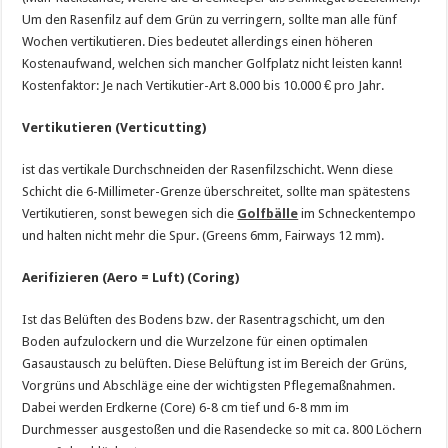
Um den Rasenfilz auf dem Grün zu verringern, sollte man alle fünf
Wochen vertikutieren. Dies bedeutet allerdings einen höheren
Kostenaufwand, welchen sich mancher Golfplatz nicht leisten kann!
Kostenfaktor: Je nach Vertikutier-Art 8.000 bis 10.000 € pro Jahr.
Vertikutieren (Verticutting)
ist das vertikale Durchschneiden der Rasenfilzschicht. Wenn diese
Schicht die 6-Millimeter-Grenze überschreitet, sollte man spätestens
Vertikutieren, sonst bewegen sich die
Golfbälle
im Schneckentempo
und halten nicht mehr die Spur. (Greens 6mm, Fairways 12 mm).
Aerifizieren (Aero = Luft) (Coring)
Ist das Belüften des Bodens bzw. der Rasentragschicht, um den
Boden aufzulockern und die Wurzelzone für einen optimalen
Gasaustausch zu belüften. Diese Belüftung ist im Bereich der Grüns,
Vorgrüns und Abschläge eine der wichtigsten Pflegemaßnahmen.
Dabei werden Erdkerne (Core) 6-8 cm tief und 6-8 mm im
Durchmesser ausgestoßen und die Rasendecke so mit ca. 800 Löchern