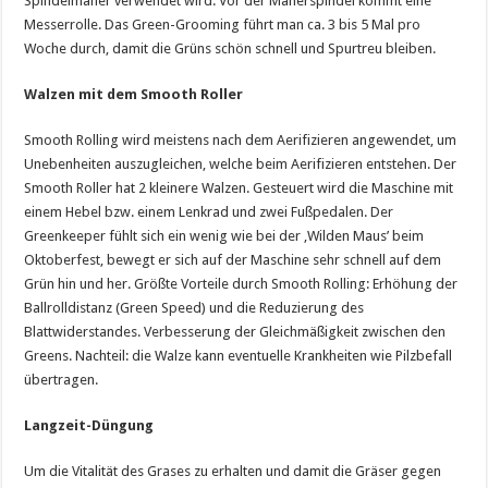
Spindelmäher verwendet wird. Vor der Mäherspindel kommt eine
Messerrolle. Das Green-Grooming führt man ca. 3 bis 5 Mal pro
Woche durch, damit die Grüns schön schnell und Spurtreu bleiben.
Walzen mit dem Smooth Roller
Smooth Rolling wird meistens nach dem Aerifizieren angewendet, um
Unebenheiten auszugleichen, welche beim Aerifizieren entstehen. Der
Smooth Roller hat 2 kleinere Walzen. Gesteuert wird die Maschine mit
einem Hebel bzw. einem Lenkrad und zwei Fußpedalen. Der
Greenkeeper fühlt sich ein wenig wie bei der ‚Wilden Maus’ beim
Oktoberfest, bewegt er sich auf der Maschine sehr schnell auf dem
Grün hin und her. Größte Vorteile durch Smooth Rolling: Erhöhung der
Ballrolldistanz (Green Speed) und die Reduzierung des
Blattwiderstandes. Verbesserung der Gleichmäßigkeit zwischen den
Greens. Nachteil: die Walze kann eventuelle Krankheiten wie Pilzbefall
übertragen.
Langzeit-Düngung
Um die Vitalität des Grases zu erhalten und damit die Gräser gegen