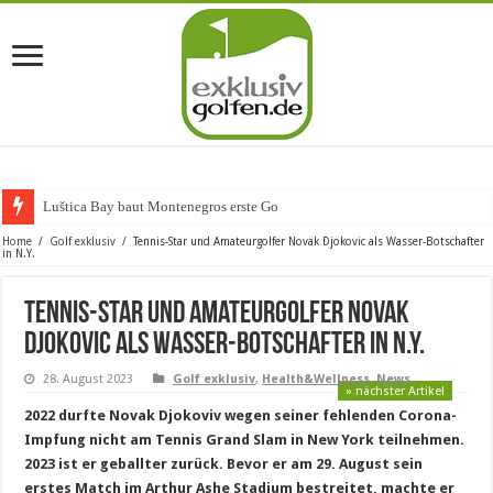
Luštica Bay baut Montenegros erste Golf-Communit
Home
/
Golf exklusiv
/
Tennis-Star und Amateurgolfer Novak Djokovic als Wasser-Botschafter
in N.Y.
Tennis-Star und Amateurgolfer Novak
Djokovic als Wasser-Botschafter in N.Y.
28. August 2023
Golf exklusiv
,
Health&Wellness
,
News
» nächster Artikel
2022 durfte Novak Djokoviv wegen seiner fehlenden Corona-
Impfung nicht am Tennis Grand Slam in New York teilnehmen.
2023 ist er geballter zurück. Bevor er am 29. August sein
erstes Match im Arthur Ashe Stadium bestreitet, machte er