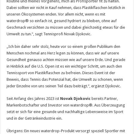
Routine und meines Vorgehens, mich als Profisportler fit zu halten.
Dabei sollten wir nicht in Kauf nehmen, dass Plastikflaschen letztlich in
unseren Ökosystemen enden. Vor allem nicht, wenn es mit
waterdrop® so einfach ist, gesund hydriert zu bleiben, ohne auf
Geschmack verzichten zu müssen und dabei gleichzeitig etwas für die
Umwelt zu tun.“, sagt Tennisprofi Novak Djokovic.
„Ich bin daher sehr stolz, heute vor so einem großen Publikum den
Menschen nochmal ans Herz legen zu können, dass wir auf unsere
Gesundheit genauso achten müssen wie auf unsere Erde. Und gerade
in Hinblick auf die U.S. Open ist es ein wichtiger Schritt, um auch den
Tennissport von Plastikflaschen zu befreien. Dieses Event ist der
Beweis, dass Tennis das Potenzial hat, die Umwelt zu schonen, wenn
jeder Einzelne von uns seinen Teil dazu beiträgt.“, ergänzt Djokovic.
Seit Anfang des Jahres 2023 ist
Novak Djokovic
bereits Partner,
Markenbotschafter und Investor von waterdrop®. Aus Überzeugung
setzt er sich für eine gesunde und nachhaltige Lebensweise im Sport
und in der Getränkeindustrie ein.
Übrigens: Ein neues waterdrop-Produkt versorgt speziell Sportler mit