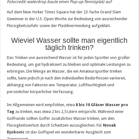
Fotocredit: waterdrop baute einen Pop-up-Tennisplatz auf
Auf dem New Yorker Times Square hat der 23-fache Grand Slam
Gewinner in der U.S. Open Woche zur Bedeutung von ausreichender
Flüssigkeitszufuhr sowie der Plastikvermeidung aufgeklärt.
Wieviel Wasser sollte man eigentlich
täglich trinken?
Das Trinken von ausreichend Wasser ist für jeden Sportler von großer
Bedeutung, um gut hydratisiert zu bleiben und optimale Leistungen zu
erbringen. Die Menge an Wasser, die ein Amateursportler trinken
sollte, kann jedoch je nach den individuellen Bedürfnissen variieren,
abhängig von Faktoren wie Temperatur, Luftfeuchtigkeit und
persönlicher körperlicher Verfassung.
Im Allgemeinen wird empfohlen, etwa
8 bis 10 Gläser Wasser pro
Tag
zu trinken, was etwa 2 bis 2,5 Litern entspricht. Während einer
Golfrunde sollten Golfer zusätzliches Wasser trinken, um den
Flüssigkeitsverlust durch Schwitzen auszugleichen. Für
Novak
Djokovic
ist das Golfspiel ein wunderbarer Ausgleich zum
Tennissport.