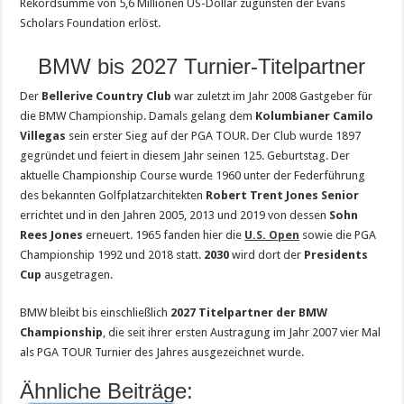
Rekordsumme von 5,6 Millionen US-Dollar zugunsten der Evans
Scholars Foundation erlöst.
BMW bis 2027 Turnier-Titelpartner
Der
Bellerive Country Club
war zuletzt im Jahr 2008 Gastgeber für
die BMW Championship. Damals gelang dem
Kolumbianer Camilo
Villegas
sein erster Sieg auf der PGA TOUR. Der Club wurde 1897
gegründet und feiert in diesem Jahr seinen 125. Geburtstag. Der
aktuelle Championship Course wurde 1960 unter der Federführung
des bekannten Golfplatzarchitekten
Robert Trent Jones Senior
errichtet und in den Jahren 2005, 2013 und 2019 von dessen
Sohn
Rees Jones
erneuert. 1965 fanden hier die
U.S. Open
sowie die PGA
Championship 1992 und 2018 statt.
2030
wird dort der
Presidents
Cup
ausgetragen.
BMW bleibt bis einschließlich
2027 Titelpartner der BMW
Championship
, die seit ihrer ersten Austragung im Jahr 2007 vier Mal
als PGA TOUR Turnier des Jahres ausgezeichnet wurde.
Ähnliche Beiträge: