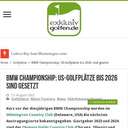
Luštica Bay baut Montenegros erste Golf-Commun
Home
/
Golfplätze
/
BMW Championship: US-Golfplätze bis 2026 sind gesetzt
BMW Championship: US-Golfplätze bis 2026
sind gesetzt
17. August 2022
Golfplätze
,
Major-Turniere
,
News
,
USA/Bahamas/Hawaii
» nächster Artikel
Kurz vor der diesjährigen BMW Championship wurden im
Wilmington Country Club
(Delaware, USA) die nächsten
Austragungsorte bekanntgegeben. Gastgeber 2023 und 2024
sind der
Olympia Fields Country Club
(Chicago, Illinois) und