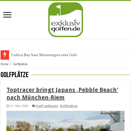
Luštica Bay baut Montenegros erste Golf-Community weiter aus
Home
/
Golfplätze
Golfplätze
Toptracer bringt Japans ‚Pebble Beach‘
nach München-Riem
21. Mai 2026
Golf exklusiv
,
Golfplätze