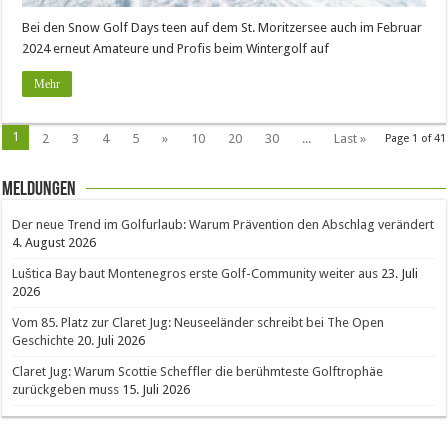
Bei den Snow Golf Days teen auf dem St. Moritzersee auch im Februar
2024 erneut Amateure und Profis beim Wintergolf auf
Mehr
1
2
3
4
5
»
10
20
30
...
Last »
Page 1 of 41
Meldungen
Der neue Trend im Golfurlaub: Warum Prävention den Abschlag verändert
4. August 2026
Luštica Bay baut Montenegros erste Golf-Community weiter aus
23. Juli
2026
Vom 85. Platz zur Claret Jug: Neuseeländer schreibt bei The Open
Geschichte
20. Juli 2026
Claret Jug: Warum Scottie Scheffler die berühmteste Golftrophäe
zurückgeben muss
15. Juli 2026