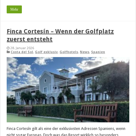
Mehr
Finca Cortesín – Wenn der Golfplatz
zuerst entsteht
28. Januar 2026
Costa del Sol
,
Golf exklusiv
,
Golfhotels
,
News
,
Spanien
Finca Cortesín gilt als eine der exklusivsten Adressen Spaniens, wenn
nicht sogar Europas. Doch was das Resort wirklich so besonders