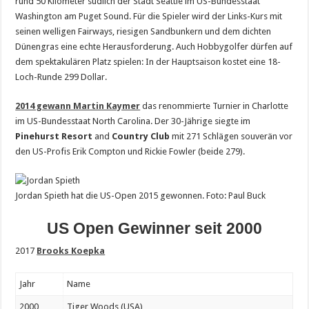
rund 50 Kilometer südlich der Stadt Seattle im US-Bundesstaat
Washington am Puget Sound. Für die Spieler wird der Links-Kurs mit
seinen welligen Fairways, riesigen Sandbunkern und dem dichten
Dünengras eine echte Herausforderung. Auch Hobbygolfer dürfen auf
dem spektakulären Platz spielen: In der Hauptsaison kostet eine 18-
Loch-Runde 299 Dollar.
2014 gewann Martin Kaymer
das renommierte Turnier in Charlotte
im US-Bundesstaat North Carolina. Der 30-Jährige siegte im
Pinehurst Resort
and
Country Club
mit 271 Schlägen souverän vor
den US-Profis Erik Compton und Rickie Fowler (beide 279).
Jordan Spieth hat die US-Open 2015 gewonnen. Foto: Paul Buck
US Open Gewinner seit 2000
2017
Brooks Koepka
Jahr
Name
2000
Tiger Woods (USA)