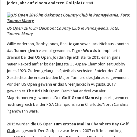
jedes Jahr auf einem anderen Golfplatz
statt.
US Open 2016 im Oakmont Country Club in Pennsylvania. Foto:
Tannen Maury
Willie Anderson, Bobby Jones, Ben Hogan sowie Jack Nicklaus konnten
das Turnier gleich viermal gewinnen.
Tiger Woods
triumphierte
dreimal bei den US Open.
Jordan Spieth
stellte 2015 einen ganz
neuen Rekord auf: er ist der jüngste US-Open-Champion seit Bobby
Jones 1923. Zudem gelang es Spieth als sechstem Spieler der Golf-
Geschichte, die ersten beiden Major-Turniere des Jahres zu gewinnen.
Vor den US Open gewann er das GreenJacket in Augusta. 2017
gewann er
The British Open
. Damit hat er drei von vier
Majorturnieren gewonnen. Der
Golf Grand Slam
ist perfekt, wenn er
noch siegreich bei der PGA Championship in Charlotte/North Carolina
irgendwann wäre.
2015 wurden die US Open
zum ersten Mal im
Chambers Bay Golf
Club
ausgespielt. Der Golfplatz wurde erst 2007 eröffnet und liegt