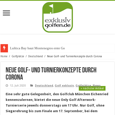
Luštica Bay baut Montenegros erste Golf-Communi
Home
/
Golfplätze
/
Deutschland
/
Neue Golf- und Turnierkonzepte durch Corona
Neue Golf- und Turnierkonzepte durch
Corona
12. Juli 2020
Deutschland
,
Golf exklusiv
,
Golfplätze
,
News
» nächster Artikel
Eine sehr gute Gelegenheit, den Golfclub München Eichenried
kennenzulernen, bietet die neue Only Golf Afterwork-
Turnierserie jeweils donnerstags um 17 Uhr. Nur Golf, ohne
Siegerehrung bis zum Finale am 17. September, bei dem