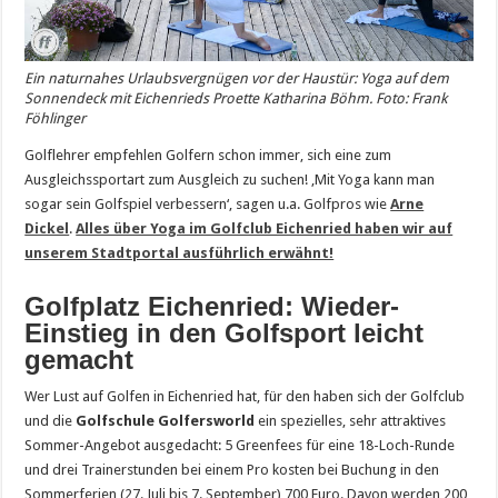
Ein naturnahes Urlaubsvergnügen vor der Haustür: Yoga auf dem
Sonnendeck mit Eichenrieds Proette Katharina Böhm. Foto: Frank
Föhlinger
Golflehrer empfehlen Golfern schon immer, sich eine zum
Ausgleichssportart zum Ausgleich zu suchen! ‚Mit Yoga kann man
sogar sein Golfspiel verbessern‘, sagen u.a. Golfpros wie
Arne
Dickel
.
Alles über Yoga im Golfclub Eichenried haben wir auf
unserem Stadtportal ausführlich erwähnt!
Golfplatz Eichenried: Wieder-
Einstieg in den Golfsport leicht
gemacht
Wer Lust auf Golfen in Eichenried hat, für den haben sich der Golfclub
und die
Golfschule Golfersworld
ein spezielles, sehr attraktives
Sommer-Angebot ausgedacht: 5 Greenfees für eine 18-Loch-Runde
und drei Trainerstunden bei einem Pro kosten bei Buchung in den
Sommerferien (27. Juli bis 7. September) 700 Euro. Davon werden 200