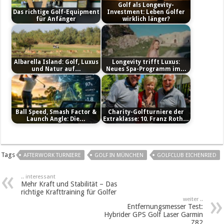
Golf als Longevity-
Das richtige Golf-Equipment
Investment: Leben Golfer
für Anfänger
wirklich länger?
Albarella Island: Golf, Luxus
Longevity trifft Luxus:
und Natur auf…
Neues Spa-Programm im…
Ball Speed, Smash Factor &
Charity-Golfturniere der
Launch Angle: Die…
Extraklasse: 10. Franz Roth…
Tags
AFTERWORK TURNIERE
GOLF IN MÜNCHEN
GOLFCLUB EICHENRIED
.. interessant
Mehr Kraft und Stabilität – Das
richtige Krafttraining für Golfer
weiter ..
Entfernungsmesser Test:
Hybrider GPS Golf Laser Garmin
Z82