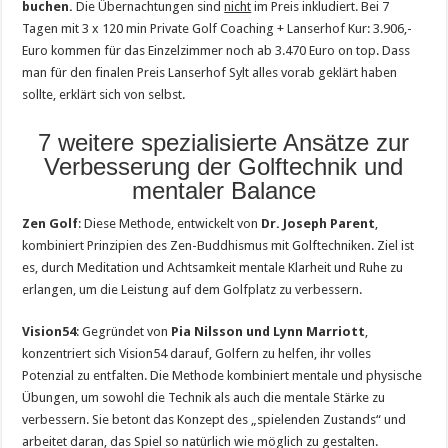
buchen.
Die Übernachtungen sind
nicht
im Preis inkludiert. Bei 7
Tagen mit 3 x 120 min Private Golf Coaching + Lanserhof Kur: 3.906,-
Euro kommen für das Einzelzimmer noch ab 3.470 Euro on top. Dass
man für den finalen Preis Lanserhof Sylt alles vorab geklärt haben
sollte, erklärt sich von selbst.
7 weitere spezialisierte Ansätze zur
Verbesserung der Golftechnik und
mentaler Balance
Zen Golf
: Diese Methode, entwickelt von
Dr. Joseph Parent
,
kombiniert Prinzipien des Zen-Buddhismus mit Golftechniken. Ziel ist
es, durch Meditation und Achtsamkeit mentale Klarheit und Ruhe zu
erlangen, um die Leistung auf dem Golfplatz zu verbessern​.
Vision54
: Gegründet von
Pia Nilsson und Lynn Marriott
,
konzentriert sich Vision54 darauf, Golfern zu helfen, ihr volles
Potenzial zu entfalten. Die Methode kombiniert mentale und physische
Übungen, um sowohl die Technik als auch die mentale Stärke zu
verbessern. Sie betont das Konzept des „spielenden Zustands“ und
arbeitet daran, das Spiel so natürlich wie möglich zu gestalten​.