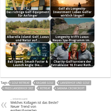
Golf als Longevity-
Das richtige Golf-Equipment
Investment: Leben Golfer
für Anfänger
wirklich länger?
Albarella Island: Golf, Luxus
Longevity trifft Luxus:
und Natur auf…
Neues Spa-Programm im…
Ball Speed, Smash Factor &
Charity-Golfturniere der
Launch Angle: Die…
Extraklasse: 10. Franz Roth…
Tags
GOLF RETREAT
KAGAMI GOLF
LANSERHOF UND GOLF
PREIS LANSERHOF SYLT
RETREAT
SABANA CROWCROFT
.. interessant
Welches Kollagen ist das Beste?
Neuer Trend von
evidienzbasierten