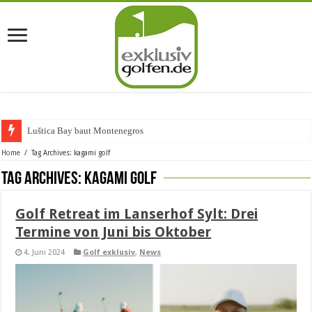
Luštica Bay baut Montenegros erste
Home
/
Tag Archives: kagami golf
Tag Archives:
kagami golf
Golf Retreat im Lanserhof Sylt: Drei
Termine von Juni bis Oktober
4. Juni 2024
Golf exklusiv
,
News