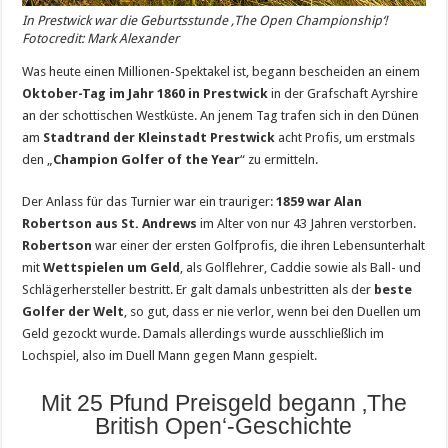
In Prestwick war die Geburtsstunde ‚The Open Championship‘!
Fotocredit: Mark Alexander
Was heute einen Millionen-Spektakel ist, begann bescheiden an einem
Oktober-Tag im Jahr 1860 in Prestwick
in der Grafschaft Ayrshire
an der schottischen Westküste. An jenem Tag trafen sich in den Dünen
am
Stadtrand der Kleinstadt Prestwick
acht Profis, um erstmals
den „
Champion Golfer of the Year
“ zu ermitteln.
Der Anlass für das Turnier war ein trauriger:
1859 war Alan
Robertson aus St. Andrews
im Alter von nur 43 Jahren verstorben.
Robertson
war einer der ersten Golfprofis, die ihren Lebensunterhalt
mit
Wettspielen um Geld
, als Golflehrer, Caddie sowie als Ball- und
Schlägerhersteller bestritt. Er galt damals unbestritten als der
beste
Golfer der Welt
, so gut, dass er nie verlor, wenn bei den Duellen um
Geld gezockt wurde. Damals allerdings wurde ausschließlich im
Lochspiel, also im Duell Mann gegen Mann gespielt.
Mit 25 Pfund Preisgeld begann ‚The
British Open‘-Geschichte