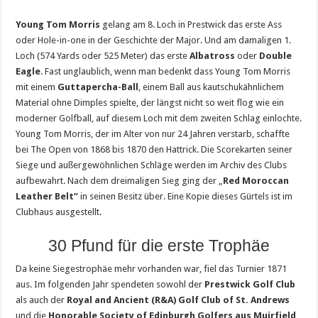
Young Tom Morris
gelang am 8. Loch in Prestwick das erste Ass
oder Hole-in-one in der Geschichte der Major. Und am damaligen 1.
Loch (574 Yards oder 525 Meter) das erste
Albatross
oder
Double
Eagle
. Fast unglaublich, wenn man bedenkt dass Young Tom Morris
mit einem
Guttapercha-Ball
, einem Ball aus kautschukähnlichem
Material ohne Dimples spielte, der längst nicht so weit flog wie ein
moderner Golfball, auf diesem Loch mit dem zweiten Schlag einlochte.
Young Tom Morris, der im Alter von nur 24 Jahren verstarb, schaffte
bei The Open von 1868 bis 1870 den Hattrick. Die Scorekarten seiner
Siege und außergewöhnlichen Schläge werden im Archiv des Clubs
aufbewahrt. Nach dem dreimaligen Sieg ging der „
Red Moroccan
Leather Belt“
in seinen Besitz über. Eine Kopie dieses Gürtels ist im
Clubhaus ausgestellt.
30 Pfund für die erste Trophäe
Da keine Siegestrophäe mehr vorhanden war, fiel das Turnier 1871
aus. Im folgenden Jahr spendeten sowohl der
Prestwick Golf Club
als auch der
Royal and Ancient (R&A) Golf Club of St. Andrews
und die
Honorable Society of Edinburgh Golfers aus Muirfield