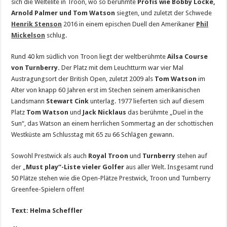
sich die Weltelite in Troon, wo so berühmte
Profis wie Bobby Locke,
Arnold Palmer und Tom Watson
siegten, und zuletzt der Schwede
Henrik Stenson
2016 in einem epischen Duell den Amerikaner
Phil
Mickelson
schlug.
Rund 40 km südlich von Troon liegt der weltberühmte
Ailsa Course
von Turnberry.
Der Platz mit dem Leuchtturm war vier Mal
Austragungsort der British Open, zuletzt 2009 als
Tom Watson
im
Alter von knapp 60 Jahren erst im Stechen seinem amerikanischen
Landsmann
Stewart Cink
unterlag. 1977 lieferten sich auf diesem
Platz
Tom Watson
und
Jack Nicklaus
das berühmte „Duel in the
Sun“, das Watson an einem herrlichen Sommertag an der schottischen
Westküste am Schlusstag mit 65 zu 66 Schlägen gewann.
Sowohl Prestwick als auch
Royal Troon
und
Turnberry
stehen auf
der „
Must play“-Liste vieler Golfer
aus aller Welt. Insgesamt rund
50 Plätze stehen wie die Open-Plätze Prestwick, Troon und Turnberry
Greenfee-Spielern offen!
Text: Helma Scheffler