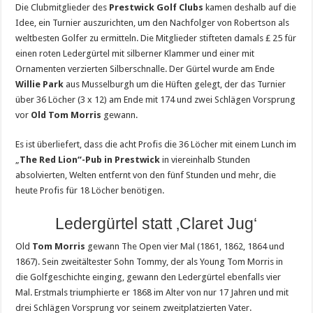
Die Clubmitglieder des
Prestwick Golf Clubs
kamen deshalb auf die
Idee, ein Turnier auszurichten, um den Nachfolger von Robertson als
weltbesten Golfer zu ermitteln. Die Mitglieder stifteten damals £ 25 für
einen roten Ledergürtel mit silberner Klammer und einer mit
Ornamenten verzierten Silberschnalle. Der Gürtel wurde am Ende
Willie Park
aus Musselburgh um die Hüften gelegt, der das Turnier
über 36 Löcher (3 x 12) am Ende mit 174 und zwei Schlägen Vorsprung
vor
Old Tom Morris
gewann.
Es ist überliefert, dass die acht Profis die 36 Löcher mit einem Lunch im
„
The Red Lion“-Pub in Prestwick
in viereinhalb Stunden
absolvierten, Welten entfernt von den fünf Stunden und mehr, die
heute Profis für 18 Löcher benötigen.
Ledergürtel statt ‚Claret Jug‘
Old
Tom Morris
gewann The Open vier Mal (1861, 1862, 1864 und
1867). Sein zweitältester Sohn Tommy, der als Young Tom Morris in
die Golfgeschichte einging, gewann den Ledergürtel ebenfalls vier
Mal. Erstmals triumphierte er 1868 im Alter von nur 17 Jahren und mit
drei Schlägen Vorsprung vor seinem zweitplatzierten Vater.