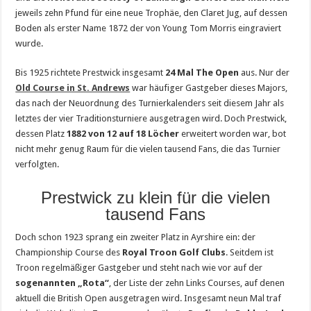
jeweils zehn Pfund für eine neue Trophäe, den Claret Jug, auf dessen
Boden als erster Name 1872 der von Young Tom Morris eingraviert
wurde.
Bis 1925 richtete Prestwick insgesamt
24 Mal The Open
aus. Nur der
Old Course in St. Andrews
war häufiger Gastgeber dieses Majors,
das nach der Neuordnung des Turnierkalenders seit diesem Jahr als
letztes der vier Traditionsturniere ausgetragen wird. Doch Prestwick,
dessen Platz
1882 von 12 auf 18 Löcher
erweitert worden war, bot
nicht mehr genug Raum für die vielen tausend Fans, die das Turnier
verfolgten.
Prestwick zu klein für die vielen
tausend Fans
Doch schon 1923 sprang ein zweiter Platz in Ayrshire ein: der
Championship Course des
Royal Troon Golf Clubs
. Seitdem ist
Troon regelmäßiger Gastgeber und steht nach wie vor auf der
sogenannten „Rota“
, der Liste der zehn Links Courses, auf denen
aktuell die British Open ausgetragen wird. Insgesamt neun Mal traf