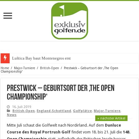
Luštica Bay baut Montenegros erste Golf-Comm
Home
/
Major-Turniere
/
British-Open
/
Prestwick – Geburtsort der ‚The Open
Championship‘
Prestwick – Geburtsort der ‚The Open
Championship‘
16. Juli 2019
British-Open
,
England-Schottland
,
Golfplätze
,
Major-Turniere
,
News
» nächster Artikel
Mitte Juli schaut die Golfwelt nach Nordirland. Auf dem
Dunluce
Course des Royal Portrush Golf
findet vom 18. bis 21. Juli die
148.
Open Championship
statt, außerhalb der Britischen Inseln besser