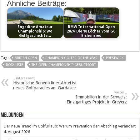
Ähnliche Beiträge:
Engadine Amateur
BMW International Open
Championship: Wo
2024: Die 18 Löcher vom GC
Golfgeschichte…
Eichenried
Tags
BRITISH OPEN
CHAMPION GOLFER OF THE YEAR
PRESTWICK
ROTA LISTE
THE OPEN CHAMPIONSHIP GEBURTSORT
.. interessant
Historische Benediktiner-Abtei ist
neues Golfparadies am Gardasee
weiter ..
Immobilien in der Schweiz:
Einzigartiges Projekt in Greyerz
Meldungen
Der neue Trend im Golfurlaub: Warum Prävention den Abschlag verändert
4. August 2026