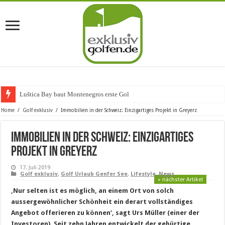
Luštica Bay baut Montenegros erste Golf-Community
Home
/
Golf exklusiv
/
Immobilien in der Schweiz: Einzigartiges Projekt in Greyerz
Immobilien in der Schweiz: Einzigartiges
Projekt in Greyerz
17. Juli 2019
Golf exklusiv
,
Golf Urlaub Genfer See
,
Lifestyle
,
News
» nächster Artikel
‚Nur selten ist es möglich, an einem Ort von solch
aussergewöhnlicher Schönheit ein derart vollständiges
Angebot offerieren zu können‘, sagt Urs Müller (einer der
Investoren). Seit zehn Jahren entwickelt der gebürtige