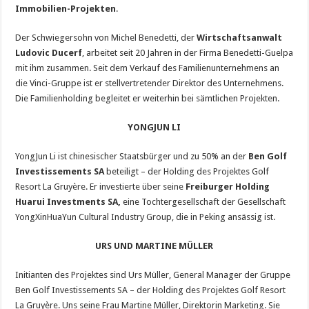
Immobilien-Projekten
.
Der Schwiegersohn von Michel Benedetti, der
Wirtschaftsanwalt
Ludovic Ducerf
, arbeitet seit 20 Jahren in der Firma Benedetti-Guelpa
mit ihm zusammen. Seit dem Verkauf des Familienunternehmens an
die Vinci-Gruppe ist er stellvertretender Direktor des Unternehmens.
Die Familienholding begleitet er weiterhin bei sämtlichen Projekten.
YONGJUN LI
YongJun Li ist chinesischer Staatsbürger und zu 50% an der
Ben Golf
Investissements SA
beteiligt – der Holding des Projektes Golf
Resort La Gruyère. Er investierte über seine
Freiburger Holding
Huarui Investments SA,
eine Tochtergesellschaft der Gesellschaft
YongXinHuaYun Cultural Industry Group, die in Peking ansässig ist.
URS UND MARTINE MÜLLER
Initianten des Projektes sind Urs Müller, General Manager der Gruppe
Ben Golf Investissements SA – der Holding des Projektes Golf Resort
La Gruyère. Uns seine Frau Martine Müller, Direktorin Marketing. Sie