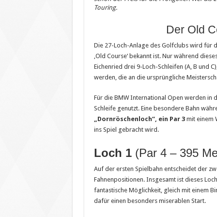
Touring.
Der Old C
Die 27-Loch-Anlage des Golfclubs wird für da
‚Old Course‘ bekannt ist. Nur während dieses
Eichenried drei 9-Loch-Schleifen (A, B und C)
werden, die an die ursprüngliche Meistersch
Für die BMW International Open werden in de
Schleife genutzt. Eine besondere Bahn währe
„Dornröschenloch“, ein Par 3
mit einem W
ins Spiel gebracht wird.
Loch 1
(Par 4 – 395 Met
Auf der ersten Spielbahn entscheidet der zwe
Fahnenpositionen. Insgesamt ist dieses Loch 
fantastische Möglichkeit, gleich mit einem B
dafür einen besonders miserablen Start.