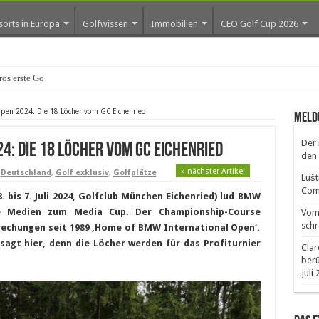
sorts in Europa
Golfwissen
Immobilien
CEO Golf Cup 2026
os erste Golf-Community weiter aus
pen 2024: Die 18 Löcher vom GC Eichenried
Meld
Der 
4: Die 18 Löcher vom GC Eichenried
den 
» nächster Artikel
,
Deutschland
,
Golf exklusiv
,
Golfplätze
Lušt
Comm
 bis 7. Juli 2024, Golfclub München Eichenried) lud BMW
 Medien zum Media Cup. Der Championship-Course
Vom 
schr
brechungen seit 1989 ‚Home of BMW International Open‘.
agt hier, denn die Löcher werden für das Profiturnier
Clar
ber
Juli