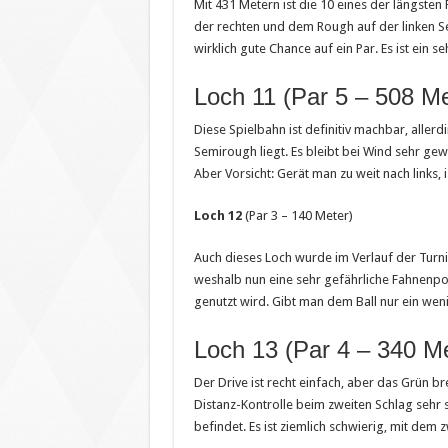
Mit 431 Metern ist die 10 eines der längst
der rechten und dem Rough auf der linken Se
wirklich gute Chance auf ein Par. Es ist ein s
Loch 11 (Par 5 – 508 Me
Diese Spielbahn ist definitiv machbar, alle
Semirough liegt. Es bleibt bei Wind sehr gewa
Aber Vorsicht: Gerät man zu weit nach links,
Loch 12
(Par 3 – 140 Meter)
Auch dieses Loch wurde im Verlauf der Turni
weshalb nun eine sehr gefährliche Fahnenpos
genutzt wird. Gibt man dem Ball nur ein wenig 
Loch 13 (Par 4 – 340 Me
Der Drive ist recht einfach, aber das Grün brei
Distanz-Kontrolle beim zweiten Schlag sehr s
befindet. Es ist ziemlich schwierig, mit dem