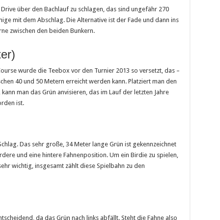
 Drive über den Bachlauf zu schlagen, das sind ungefähr 270
ge mit dem Abschlag. Die Alternative ist der Fade und dann ins
orne zwischen den beiden Bunkern.
er)
urse wurde die Teebox vor den Turnier 2013 so versetzt, das –
schen 40 und 50 Metern erreicht werden kann. Platziert man den
 kann man das Grün anvisieren, das im Lauf der letzten Jahre
rden ist.
Schlag. Das sehr große, 34 Meter lange Grün ist gekennzeichnet
rdere und eine hintere Fahnenposition. Um ein Birdie zu spielen,
sehr wichtig, insgesamt zählt diese Spielbahn zu den
ntscheidend, da das Grün nach links abfällt. Steht die Fahne also