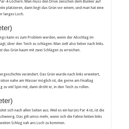
en Par-4-Löchern. Man muss den Drive zwischen dem Bunker auf
ite platzieren, dann liegt das Grün vor einem, und man hat eine
ehr langes Loch.
ter)
rdings kann es zum Problem werden, wenn der Abschlag im
gt, über den Teich zu schlagen. Man zielt also lieber nach links.
 ist das Grün kaum mit zwei Schlägen zu erreichen.
ergeschichte verändert. Das Grün wurde nach links erweitert,
ition nahe am Wasser möglich ist, die gerne am Finaltag
zu viel Spin mit, dann droht er, in den Teich zu rollen.
ter)
tet sich nach allen Seiten aus. Weil es ein kurzes Par 4 ist, ist die
chwierig. Das gilt umso mehr, wenn sich die Fahne hinten links
 zweiten Schlag nah ans Loch zu kommen.