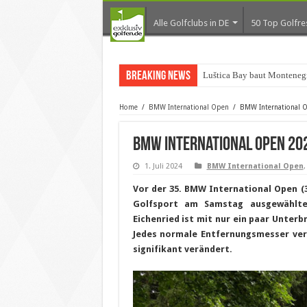
Alle Golfclubs in DE
50 Top Golfre
Breaking News
Luštica Bay baut Montenegr
Home
/
BMW International Open
/
BMW International O
BMW International Open 202
1. Juli 2024
BMW International Open
Vor der 35. BMW International Open (3.
Golfsport am Samstag ausgewählte
Eichenried ist mit nur ein paar Unter
Jedes normale Entfernungsmesser vers
signifikant verändert.