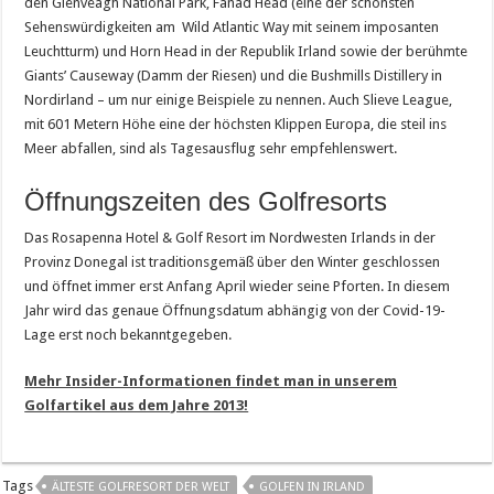
den Glenveagh National Park, Fanad Head (eine der sch
ö
nsten
Sehensw
ü
rdigkeiten am Wild Atlantic Way mit seinem imposanten
Leuchtturm) und Horn Head in der Republik Irland sowie der ber
ü
hmte
Giants
’
Causeway (Damm der Riesen) und die Bushmills Distillery in
Nordirland
–
um nur einige Beispiele zu nennen. Auch Slieve League,
mit 601 Metern H
ö
he eine der h
ö
chsten Klippen Europa, die steil ins
Meer abfallen, sind als Tagesausflug sehr empfehlenswert.
Öffnungszeiten des Golfresorts
Das Rosapenna Hotel & Golf Resort im Nordwesten Irlands in der
Provinz Donegal ist traditionsgem
äß
ü
ber den Winter geschlossen
und
ö
ffnet immer erst Anfang April wieder seine Pforten. In diesem
Jahr wird das genaue
Ö
ffnungsdatum abh
ä
ngig von der Covid-19-
Lage erst noch bekanntgegeben.
Mehr Insider-Informationen findet man in unserem
Golfartikel aus dem Jahre 2013!
Tags
ÄLTESTE GOLFRESORT DER WELT
GOLFEN IN IRLAND