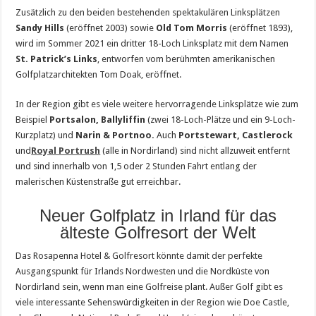
Zus
ä
tzlich zu den beiden bestehenden spektakul
ä
ren Linkspl
ä
tzen
Sandy Hills
(er
ö
ffnet 2003) sowie
Old Tom Morris
(er
ö
ffnet 1893),
wird im Sommer 2021 ein dritter 18-Loch Linksplatz mit dem Namen
St. Patrick
’
s Links
, entworfen vom ber
ü
hmten amerikanischen
Golfplatzarchitekten Tom Doak, er
ö
ffnet.
In der Region gibt es viele weitere hervorragende Linkspl
ä
tze wie zum
Beispiel
Portsalon, Ballyliffin
(zwei 18-Loch-Pl
ä
tze und ein 9-Loch-
Kurzplatz) und
Narin & Portnoo.
Auch
Portstewart, Castlerock
und
Royal Portrush
(alle in Nordirland) sind nicht allzuweit entfernt
und sind innerhalb von 1,5 oder 2 Stunden Fahrt entlang der
malerischen K
ü
stenstra
ß
e gut erreichbar.
Neuer Golfplatz in Irland für das
älteste Golfresort der Welt
Das Rosapenna Hotel & Golfresort könnte damit der perfekte
Ausgangspunkt f
ü
r Irlands Nordwesten und die Nordk
ü
ste von
Nordirland sein, wenn man eine Golfreise plant. Au
ß
er Golf gibt es
viele interessante Sehensw
ü
rdigkeiten in der Region wie Doe Castle,