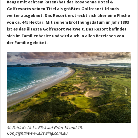
Range mit echtem Rasen) hat das Rosapenna Hotel &
Golfresorts seinen Titel als größtes Golfresort Irlands
weiter ausgebaut. Das Resort erstreckt sich
ü
ber eine Fl
ä
che
von ca. 445 Hektar. Mit seinem Er
ö
ffnungsdatum im Jahr 1893
ist es das
ä
lteste Golfresort weltweit. Das Resort befindet
sich im Familienbesitz und wird auch in allen Bereichen von
der Familie geleitet.
St. Patrick’s Links: Blick auf Grün 14 und 15.
Copyright@www.airswing.com.au