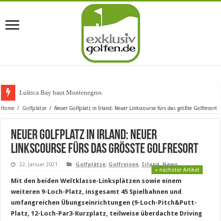
Luštica Bay baut Montenegros erste G
Home
/
Golfplätze
/
Neuer Golfplatz in Irland: Neuer Linkscourse fürs das größte Golfresort
Neuer Golfplatz in Irland: Neuer
Linkscourse fürs das größte Golfresort
22. Januar 2021
Golfplätze
,
Golfreisen
,
Irland
,
News
» nächster Artikel
Mit den beiden Weltklasse-Linkspl
ä
tzen sowie einem
weiteren 9-Loch-Platz, insgesamt 45 Spielbahnen und
umfangreichen
Ü
bungseinrichtungen (9-Loch-Pitch&Putt-
Platz, 12-Loch-Par3-Kurzplatz, teilweise
ü
berdachte Driving