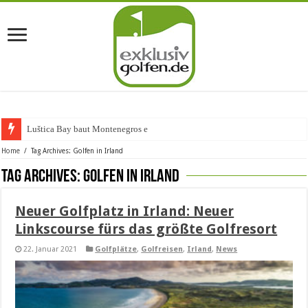
Luštica Bay baut Montenegros erste Golf
Home
/
Tag Archives: Golfen in Irland
Tag Archives:
Golfen in Irland
Neuer Golfplatz in Irland: Neuer
Linkscourse fürs das größte Golfresort
22. Januar 2021
Golfplätze
,
Golfreisen
,
Irland
,
News