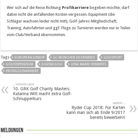
Wer sich auf die Reise Richtung
Profikarriere
begeben möchte, darf
dabei nicht die anfallenden Kosten vergessen. Equipment (die
Schläger wachsen leider nicht mit!), Golf-Jahres-Mitgliedschaft,
Training, Autofahrten und ggf. Flüge zu Turnieren werden nur in Teilen
vom Club/Verband übernommen.
Tags
EUROPEAN JUNIOR
GC MÜNCHEN EICHENRIED
GOLFSPORT
GOLFSTIPENDIUM
JUGENDGOLF
LENA MARIE HEMMERS
PROFIGOLFKARRIERE
.. interessant
10. GRK Golf Charity Masters:
Katarina Witt macht extra Golf-
Schnupperkurs
weiter ..
Ryder Cup 2018: Für Karten
kann man sich ab Ende 9/2017
bereits bewerben!!
Meldungen