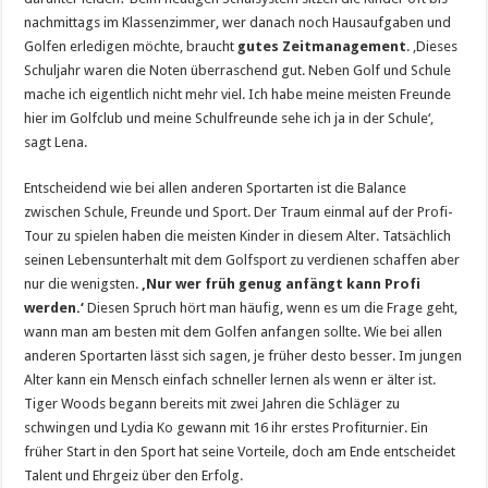
nachmittags im Klassenzimmer, wer danach noch Hausaufgaben und
Golfen erledigen möchte, braucht
gutes Zeitmanagement
. ‚Dieses
Schuljahr waren die Noten überraschend gut. Neben Golf und Schule
mache ich eigentlich nicht mehr viel. Ich habe meine meisten Freunde
hier im Golfclub und meine Schulfreunde sehe ich ja in der Schule‘,
sagt Lena.
Entscheidend wie bei allen anderen Sportarten ist die Balance
zwischen Schule, Freunde und Sport. Der Traum einmal auf der Profi-
Tour zu spielen haben die meisten Kinder in diesem Alter. Tatsächlich
seinen Lebensunterhalt mit dem Golfsport zu verdienen schaffen aber
nur die wenigsten.
‚Nur wer früh genug anfängt kann Profi
werden.‘
Diesen Spruch hört man häufig, wenn es um die Frage geht,
wann man am besten mit dem Golfen anfangen sollte. Wie bei allen
anderen Sportarten lässt sich sagen, je früher desto besser. Im jungen
Alter kann ein Mensch einfach schneller lernen als wenn er älter ist.
Tiger Woods begann bereits mit zwei Jahren die Schläger zu
schwingen und Lydia Ko gewann mit 16 ihr erstes Profiturnier. Ein
früher Start in den Sport hat seine Vorteile, doch am Ende entscheidet
Talent und Ehrgeiz über den Erfolg.