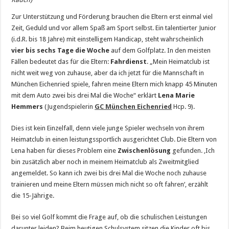
Zur Unterstützung und Förderung brauchen die Eltern erst einmal viel
Zeit, Geduld und vor allem Spaß am Sport selbst. Ein talentierter Junior
(i.d.R. bis 18 Jahre) mit einstelligem Handicap, steht wahrscheinlich
vier bis sechs Tage die Woche
auf dem Golfplatz. In den meisten
Fällen bedeutet das für die Eltern:
Fahrdienst
. „Mein Heimatclub ist
nicht weit weg von zuhause, aber da ich jetzt für die Mannschaft in
München Eichenried spiele, fahren meine Eltern mich knapp 45 Minuten
mit dem Auto zwei bis drei Mal die Woche“ erklärt
Lena Marie
Hemmers
(Jugendspielerin
GC München Eichenried
Hcp. 9).
Dies ist kein Einzelfall, denn viele junge Spieler wechseln von ihrem
Heimatclub in einen leistungssportlich ausgerichtet Club. Die Eltern von
Lena haben für dieses Problem eine
Zwischenlösung
gefunden. ‚Ich
bin zusätzlich aber noch in meinem Heimatclub als Zweitmitglied
angemeldet. So kann ich zwei bis drei Mal die Woche noch zuhause
trainieren und meine Eltern müssen mich nicht so oft fahren‘, erzählt
die 15-Jährige.
Bei so viel Golf kommt die Frage auf, ob die schulischen Leistungen
darunter leiden? Beim heutigen Schulsystem sitzen die Kinder oft bis