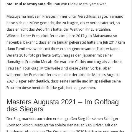
Mei Inui Matsuyama
die Frau von Hideki Matsuyama war.
Matsuyama hielt sein Privates immer unter Verschluss, sagte, niemand
habe sich die Mühe gemacht, ihn zu fragen, ob er verheiratet sei, so
dass er nicht das Bedürfnis hatte, der Welt von ihr zu erzählen.
Während einer Pressekonferenz im Jahre 2017 gab Matsuyama so
nebenbei bekannt, dass er im Januar geheiratet hatte. Im Juli 2017 kam
dann Familienzuwachs mit ihrer ersten gemeinsamen Tochter Kanna.
Bereits 2016 fotografierte Getty Images den Japaner mit seiner
damaligen Freundin Mei ab. Sie war sein Caddy und trug als zierliche
Frau sein Tour-Bag. Mittlerweile sind diese Zeiten vorbei, aber
während der Pressekonferenz machte der aktuelle Masters Augusta
2021 Sieger sehr deutlich, dass seine Familie und im speziellen seine
Frau ihm diese mentale Stärke gab, hier zu gewinnen.
Masters Augusta 2021 – Im Golfbag
des Siegers
Der Sieg markiert auch den ersten großen Sieg für seinen Schläger-
Sponsor Srixon. Matsuyama spielte den neuen ZX5 Driver. Mit der
Pandemie-Absage von The Open im Jahr 2020 hat Srixon nun zwei der