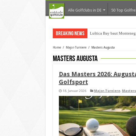
Alle Golfclubs in DE
50 Top Golfre
Breaking News
Luštica Bay baut Montenegr
Home
/
Major-Turniere
/
Masters Augusta
Masters Augusta
Das Masters 2026: August
Golfsport
18. Januar 2026
Major-Turniere
,
Masters