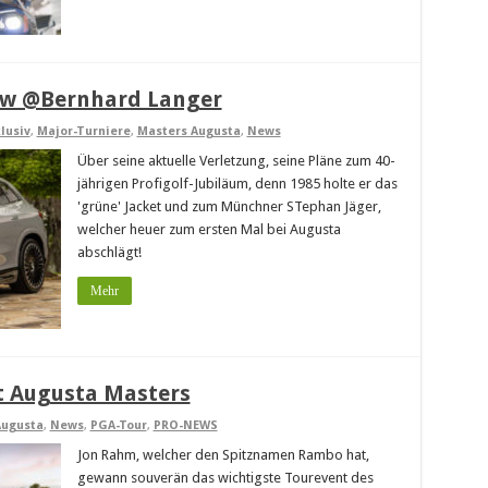
iew @Bernhard Langer
lusiv
,
Major-Turniere
,
Masters Augusta
,
News
Über seine aktuelle Verletzung, seine Pläne zum 40-
jährigen Profigolf-Jubiläum, denn 1985 holte er das
'grüne' Jacket und zum Münchner STephan Jäger,
welcher heuer zum ersten Mal bei Augusta
abschlägt!
Mehr
t Augusta Masters
Augusta
,
News
,
PGA-Tour
,
PRO-NEWS
Jon Rahm, welcher den Spitznamen Rambo hat,
gewann souverän das wichtigste Tourevent des