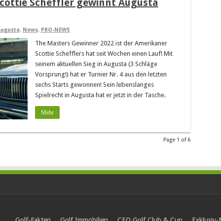
Scottie Scheffler gewinnt Augusta
Augusta
,
News
,
PRO-NEWS
The Masters Gewinner 2022 ist der Amerikaner
Scottie Schefflers hat seit Wochen einen Lauf! Mit
seinem aktuellen Sieg in Augusta (3 Schläge
Vorsprung!) hat er Turnier Nr. 4 aus den letzten
sechs Starts gewonnen! Sein lebenslanges
Spielrecht in Augusta hat er jetzt in der Tasche.
Mehr
Page 1 of 6
Golf-Fakten
Golf Immobilien
CEO Golf Club & Cup
Exklusiv