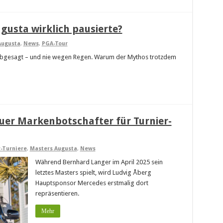
usta wirklich pausierte?
Augusta
,
News
,
PGA-Tour
abgesagt – und nie wegen Regen. Warum der Mythos trotzdem
uer Markenbotschafter für Turnier-
-Turniere
,
Masters Augusta
,
News
Während Bernhard Langer im April 2025 sein
letztes Masters spielt, wird Ludvig Åberg
Hauptsponsor Mercedes erstmalig dort
repräsentieren.
Mehr