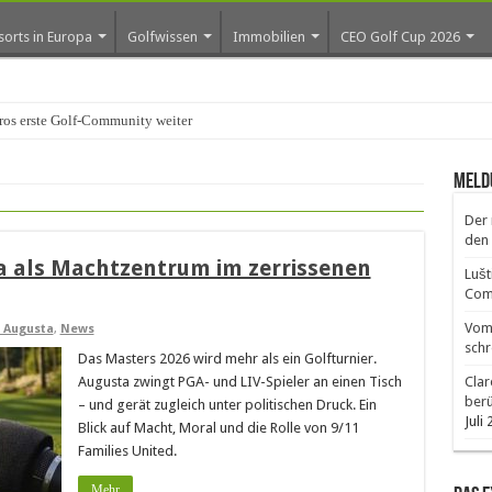
sorts in Europa
Golfwissen
Immobilien
CEO Golf Cup 2026
os erste Golf-Community weiter aus
Meld
Der 
den 
a als Machtzentrum im zerrissenen
Lušt
Comm
Vom 
 Augusta
,
News
schr
Das Masters 2026 wird mehr als ein Golfturnier.
Augusta zwingt PGA- und LIV-Spieler an einen Tisch
Clar
ber
– und gerät zugleich unter politischen Druck. Ein
Juli
Blick auf Macht, Moral und die Rolle von 9/11
Families United.
Mehr