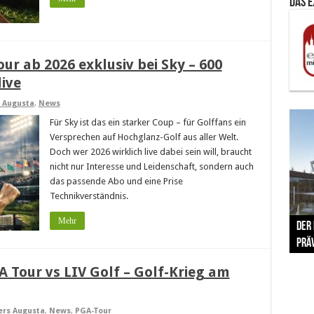
Das 
ur ab 2026 exklusiv bei Sky – 600
ive
 Augusta
,
News
Für Sky ist das ein starker Coup – für Golffans ein
Versprechen auf Hochglanz-Golf aus aller Welt.
Doch wer 2026 wirklich live dabei sein will, braucht
nicht nur Interesse und Leidenschaft, sondern auch
das passende Abo und eine Prise
Technikverständnis.
The 
Mehr
Der
Lušt
Vom 
Clar
trad
Prä
Com
schr
ber
Her
 Tour vs LIV Golf – Golf-Krieg am
ers Augusta
,
News
,
PGA-Tour