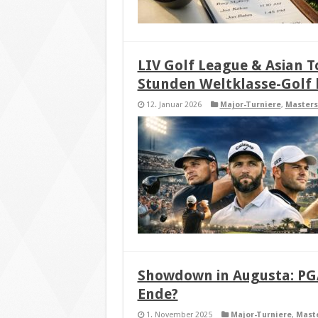
LIV Golf League & Asian To
Stunden Weltklasse-Golf l
12. Januar 2026
Major-Turniere
,
Masters
Showdown in Augusta: PGA
Ende?
1. November 2025
Major-Turniere
,
Mast