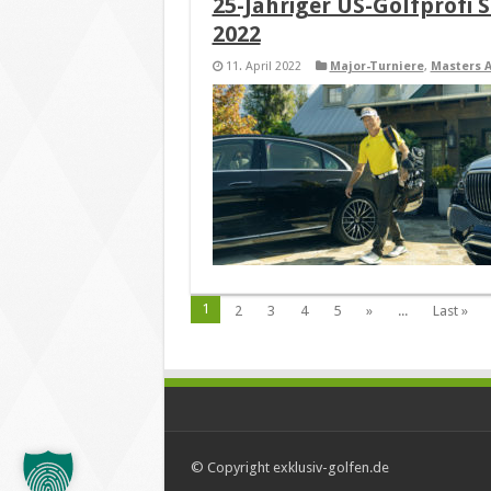
25-Jähriger US-Golfprofi 
2022
11. April 2022
Major-Turniere
,
Masters 
1
2
3
4
5
»
...
Last »
© Copyright exklusiv-golfen.de