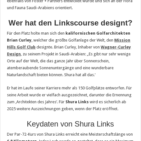
ebenfalls von Foster + Partners entwickelt wurde und sich an der Flora
und Fauna Saudi-Arabiens orientiert.
Wer hat den Linkscourse designt?
Für den Platz holte man sich den
kalifornischen Golfarchitekten
Brian Curley
, welcher die größte Golfanlage der Welt, den
Mission
Hills Golf Club
designte. Brian Curley, Inhaber von
Wagner-Curley
Design
, zu seinem Projekt in Saudi-Arabien: „Es gibt nur sehr wenige
Orte auf der Welt, die das ganze Jahr über Sonnenschein,
atemberaubende Sonnenuntergänge und eine wunderbare
Naturlandschaft bieten können. Shura hat all das.‘
Er hat im Laufe seiner Karriere mehr als 150 Golfplätze entworfen. Für
seine Arbeit wurde er vielfach ausgezeichnet, darunter die Ernennung
zum ‚Architekten des Jahres‘. Für
Shura Links
wird es sicherlich ab
2025 weitere Auszeichnungen geben, wenn der Platz eröffnet.
Keydaten von Shura Links
Der Par-72-Kurs von Shura Links erreicht eine Meisterschaftslänge von