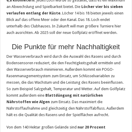
6,8 Kilometern
. Jedes Loch wurde so gestaltet, dass es ein Maximum
an Abwechslung und Spielbarkeit bietet. Die
Löcher vier bis sieben
verlaufen entlang der Küste
. Löcher 14 bis 18 bieten jeweils einen
Blick auf das offene Meer oder den Kanal. Das 18. Loch endet
unterhalb des Clubhauses. In Zukunft will man größere Turniere hier
auch ausrichten. Ab 2025 soll der neue Golfplatz eröffnet werden.
Die Punkte für mehr Nachhaltigkeit
Der Wasserverbrauch wird durch die Auswahl des Rasens und durch
Bodensensoren reduziert, die den Feuchtigkeitsgehalt ermitteln und
den Wasserverbrauch minimieren. Außerdem kommt ein POGO-
Rasenmanagementsystem zum Einsatz, um Schlüsselvariablen zu
messen, die das Wachstum und die Leistung des Rasens beeinflussen.
So zum Beispiel Salzgehalt, Temperatur und Wetter. Auf dem Golfplatz
kommt außerdem eine
Blattdüngung mit natürlichen
Nährstoffen wie Algen
zum Einsatz. Das maximiert die
Nährstoffaufnahme und gleichzeitig den Nährstoffabfluss. Außerdem
hält es die Qualität des Rasens und der Spielflächen aufrecht.
Von dem 140 Hektar großen Gelände sind
nur 20 Prozent