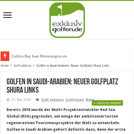
Luštica Bay baut Montenegros erste Golf-Co
Home
/
Golf exklusiv
/
Golfen in Saudi-Arabien: Neuer Golfplatz Shura Links
Golfen in Saudi-Arabien: Neuer Golfplatz
Shura Links
21. Mai 2024
Golf exklusiv
,
Golfreisen
,
News
» nächster Artikel
Bereits 2018 wurde der Multi-Projektentwickler Red Sea
Global (RSG) gegründet, um einige der ambitioniertesten
regenerativen Tourismusprojekte der Welt zu entwickeln.
Golfen in Saudi-Arabien gehört definitiv dazu, denn der erste