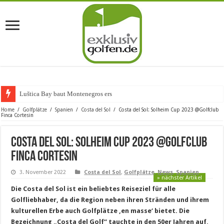
Luštica Bay baut Montenegros erste Golf-C
Home
/
Golfplätze
/
Spanien
/
Costa del Sol
/
Costa del Sol: Solheim Cup 2023 @Golfclub
Finca Cortesin
Costa del Sol: Solheim Cup 2023 @Golfclub
Finca Cortesin
3. November 2022
Costa del Sol
,
Golfplätze
,
News
,
Spanien
» nächster Artikel
Die Costa del Sol ist ein beliebtes Reiseziel für alle
Golfliebhaber, da die Region neben ihren Stränden und ihrem
kulturellen Erbe auch Golfplätze ‚en masse‘ bietet. Die
Bezeichnung „Costa del Golf“ tauchte in den 50er Jahren auf,