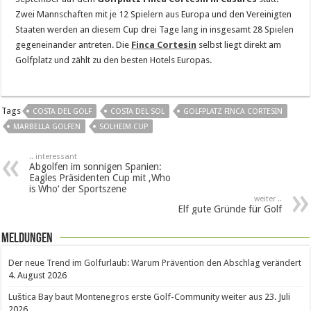
Zwei Mannschaften mit je 12 Spielern aus Europa und den Vereinigten
Staaten werden an diesem Cup drei Tage lang in insgesamt 28 Spielen
gegeneinander antreten. Die
Finca Cortesin
selbst liegt direkt am
Golfplatz und zählt zu den besten Hotels Europas.
Tags
COSTA DEL GOLF
COSTA DEL SOL
GOLFPLATZ FINCA CORTESIN
MARBELLA GOLFEN
SOLHEIM CUP
.. interessant
Abgolfen im sonnigen Spanien:
Eagles Präsidenten Cup mit ‚Who
is Who‘ der Sportszene
weiter ..
Elf gute Gründe für Golf
Meldungen
Der neue Trend im Golfurlaub: Warum Prävention den Abschlag verändert
4. August 2026
Luštica Bay baut Montenegros erste Golf-Community weiter aus
23. Juli
2026