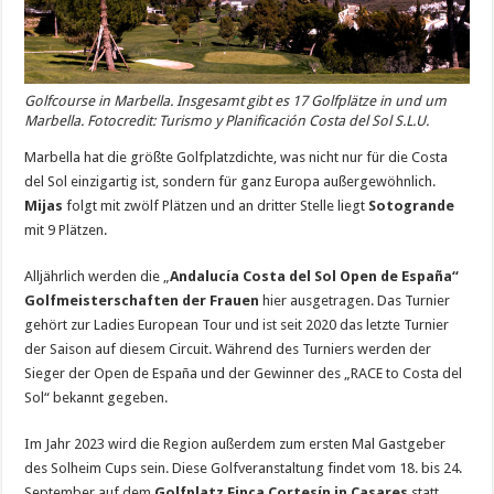
Golfcourse in Marbella. Insgesamt gibt es 17 Golfplätze in und um
Marbella. Fotocredit: Turismo y Planificación Costa del Sol S.L.U.
Marbella hat die größte Golfplatzdichte, was nicht nur für die Costa
del Sol einzigartig ist, sondern für ganz Europa außergewöhnlich.
Mijas
folgt mit zwölf Plätzen und an dritter Stelle liegt
Sotogrande
mit 9 Plätzen.
Alljährlich werden die „
Andalucía Costa del Sol Open de España“
Golfmeisterschaften der Frauen
hier ausgetragen. Das Turnier
gehört zur Ladies European Tour und ist seit 2020 das letzte Turnier
der Saison auf diesem Circuit. Während des Turniers werden der
Sieger der Open de España und der Gewinner des „RACE to Costa del
Sol“ bekannt gegeben.
Im Jahr 2023 wird die Region außerdem zum ersten Mal Gastgeber
des Solheim Cups sein. Diese Golfveranstaltung findet vom 18. bis 24.
September auf dem
Golfplatz Finca Cortesín in Casares
statt.