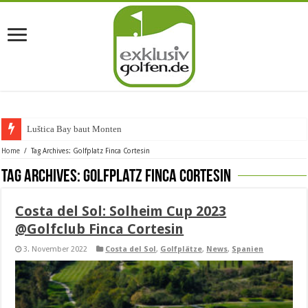
Luštica Bay baut Montenegros
Home
/
Tag Archives: Golfplatz Finca Cortesin
Tag Archives:
Golfplatz Finca Cortesin
Costa del Sol: Solheim Cup 2023
@Golfclub Finca Cortesin
3. November 2022
Costa del Sol
,
Golfplätze
,
News
,
Spanien