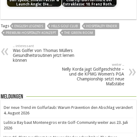
Launch Angle: Die…
Extraklasse: 10. Franz Roth…
Tags
ENGLISH LEGENDS
HILLS GOLF CLUB
HOSPITALITY FINDER
PREMIUM-HOSPITALITY-KONZEPT
THE GREEN ROOM
.. interessant
Was Golfer von Thomas Müllers
Gesundheitsroutinen jetzt lernen
können
weiter ..
Nelly Korda jagt Golfgeschichte –
und die KPMG Women’s PGA
Championship setzt neue
Maßstäbe
Meldungen
Der neue Trend im Golfurlaub: Warum Prävention den Abschlag verändert
4. August 2026
Luštica Bay baut Montenegros erste Golf-Community weiter aus
23. Juli
2026