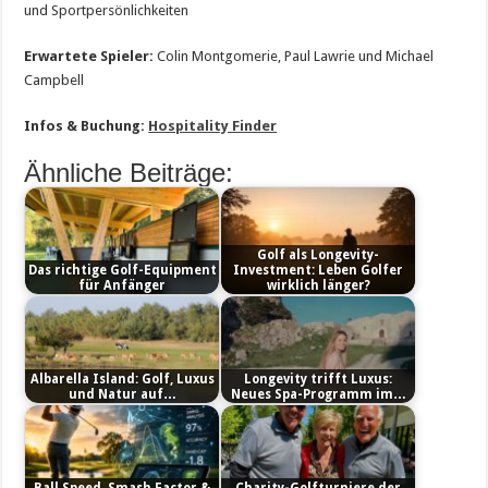
und Sportpersönlichkeiten
Erwartete Spieler:
Colin Montgomerie, Paul Lawrie und Michael
Campbell
Infos & Buchung:
Hospitality Finder
Ähnliche Beiträge:
Golf als Longevity-
Das richtige Golf-Equipment
Investment: Leben Golfer
für Anfänger
wirklich länger?
Albarella Island: Golf, Luxus
Longevity trifft Luxus:
und Natur auf…
Neues Spa-Programm im…
Ball Speed, Smash Factor &
Charity-Golfturniere der