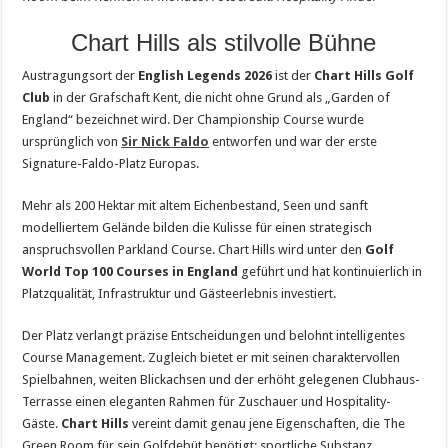
Chart Hills als stilvolle Bühne
Austragungsort der
English Legends 2026
ist der
Chart Hills Golf
Club
in der Grafschaft Kent, die nicht ohne Grund als „Garden of
England“ bezeichnet wird. Der Championship Course wurde
ursprünglich von
Sir Nick Faldo
entworfen und war der erste
Signature-Faldo-Platz Europas.
Mehr als 200 Hektar mit altem Eichenbestand, Seen und sanft
modelliertem Gelände bilden die Kulisse für einen strategisch
anspruchsvollen Parkland Course. Chart Hills wird unter den
Golf
World Top 100 Courses in England
geführt und hat kontinuierlich in
Platzqualität, Infrastruktur und Gästeerlebnis investiert.
Der Platz verlangt präzise Entscheidungen und belohnt intelligentes
Course Management. Zugleich bietet er mit seinen charaktervollen
Spielbahnen, weiten Blickachsen und der erhöht gelegenen Clubhaus-
Terrasse einen eleganten Rahmen für Zuschauer und Hospitality-
Gäste.
Chart Hills
vereint damit genau jene Eigenschaften, die The
Green Room für sein Golfdebüt benötigt: sportliche Substanz,