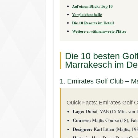
Auf einen Blick: Top 10
Vergleichstabelle
Die 10 Resorts im Detail
Weitere erwähnenswerte Plätze
Die 10 besten Golf
Marrakesch im Det
1. Emirates Golf Club – M
Quick Facts: Emirates Golf C
Lage:
Dubai, VAE (15 Min. von 
Courses:
Majlis Course (18), Fal
Designer:
Karl Litten (Majlis, 19
Historie:
Hero Dubai Desert Class