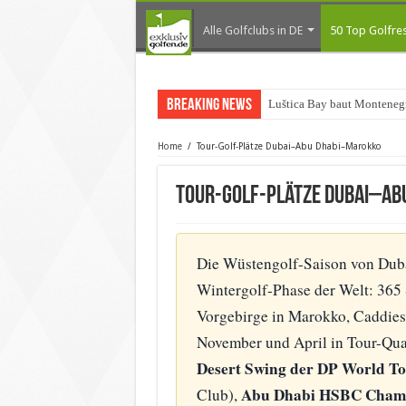
Alle Golfclubs in DE
50 Top Golfres
Breaking News
Luštica Bay baut Montenegr
Home
/
Tour-Golf-Plätze Dubai–Abu Dhabi–Marokko
Tour-Golf-Plätze Dubai–A
Die Wüstengolf-Saison von Dubai
Wintergolf-Phase der Welt: 365 
Vorgebirge in Marokko, Caddies
November und April in Tour-Quali
Desert Swing der DP World T
Abu Dhabi HSBC Cham
Club),