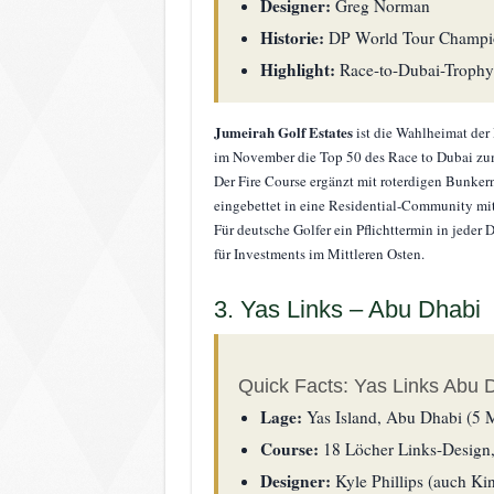
Designer:
Greg Norman
Historie:
DP World Tour Champion
Highlight:
Race-to-Dubai-Trophy 
Jumeirah Golf Estates
ist die Wahlheimat der
im November die Top 50 des Race to Dubai zum 
Der Fire Course ergänzt mit roterdigen Bunker
eingebettet in eine Residential-Community mi
Für deutsche Golfer ein Pflichttermin in jeder
für Investments im Mittleren Osten.
3. Yas Links – Abu Dhabi
Quick Facts: Yas Links Abu 
Lage:
Yas Island, Abu Dhabi (5 M
Course:
18 Löcher Links-Design,
Designer:
Kyle Phillips (auch Ki