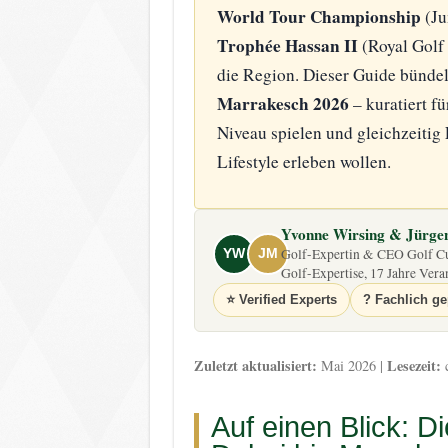
World Tour Championship
(Ju
Trophée Hassan II
(Royal Golf 
die Region. Dieser Guide bündel
Marrakesch 2026
– kuratiert fü
Niveau spielen und gleichzeitig
Lifestyle erleben wollen.
Yvonne Wirsing & Jürge
Golf-Expertin & CEO Golf Cup
YW
JM
Golf-Expertise, 17 Jahre Vera
⭐ Verified Experts
? Fachlich ge
Zuletzt aktualisiert:
Lesezeit:
Mai 2026 |
c
Auf einen Blick: D