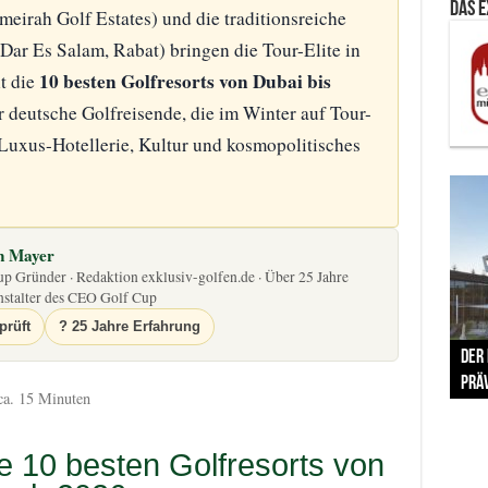
Das 
meirah Golf Estates) und die traditionsreiche
Dar Es Salam, Rabat) bringen die Tour-Elite in
10 besten Golfresorts von Dubai bis
t die
r deutsche Golfreisende, die im Winter auf Tour-
 Luxus-Hotellerie, Kultur und kosmopolitisches
n Mayer
 Gründer · Redaktion exklusiv-golfen.de · Über 25 Jahre
nstalter des CEO Golf Cup
prüft
?️ 25 Jahre Erfahrung
The 
Der
Lušt
Vom 
Clar
trad
Prä
Com
schr
ber
Her
a. 15 Minuten
ie 10 besten Golfresorts von