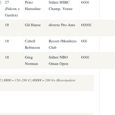
E
27
Peter
früher HSBC
€€€€
(Falcon +
Harradine
Champ. Venue
Garden)
18
Gil Hanse
diverse Pro-Ams
€€€€€
18
Cabell
Resort-/Members-
€€€
Robinson
Club
18
Greg
früher NBO
€€€€
Norman
Oman Open
€ |
€€€€
= 150–280 € |
€€€€€
= 280 €+ (Resortpakete