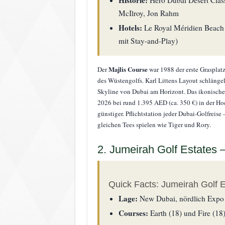
McIlroy, Jon Rahm
Hotels:
Le Royal Méridien Beach 
mit Stay-and-Play)
Majlis Course
Der
war 1988 der erste Grasplatz
des Wüstengolfs. Karl Littens Layout schlänge
Skyline von Dubai am Horizont. Das ikonische 
2026 bei rund 1.395 AED (ca. 350 €) in der Ho
günstiger. Pflichtstation jeder Dubai-Golfreise
gleichen Tees spielen wie Tiger und Rory.
2. Jumeirah Golf Estates –
Quick Facts: Jumeirah Golf E
Lage:
New Dubai, nördlich Expo
Courses:
Earth (18) und Fire (18