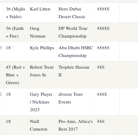
36 (Majlis
Karl Litten
Hero Dubai
€€€€€
+ Faldo)
Desert Classic
36 (Earth
Greg
DP World Tour
€€€€€
+ Fire)
Norman
Championship
E
18
Kyle Phillips
Abu Dhabi HSBC
€€€€€
Championship
45 (Red +
Robert Trent
Trophée Hassan
€€€
Blue +
Jones Sr.
II
Green)
E
18
Gary Player
diverse Tour-
€€€€
/ Nicklaus
Events
2025
18
Niall
Pro-Ams, Africa’s
€€€
Cameron
Best 2017