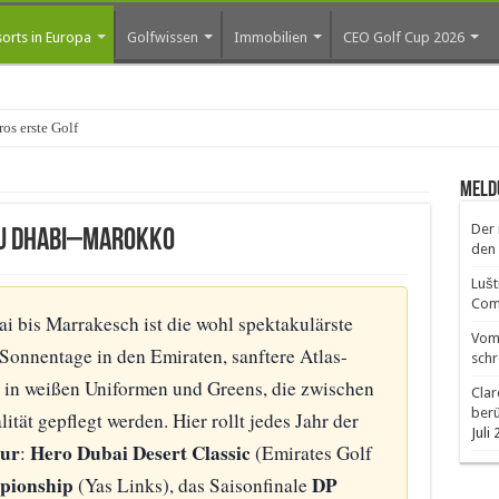
orts in Europa
Golfwissen
Immobilien
CEO Golf Cup 2026
os erste Golf-Community weiter aus
Meld
Der 
bu Dhabi–Marokko
den 
Lušt
Comm
 bis Marrakesch ist die wohl spektakulärste
Vom 
Sonnentage in den Emiraten, sanftere Atlas-
schr
 in weißen Uniformen und Greens, die zwischen
Clar
ber
tät gepflegt werden. Hier rollt jedes Jahr der
Juli
our
Hero Dubai Desert Classic
:
(Emirates Golf
pionship
DP
(Yas Links), das Saisonfinale