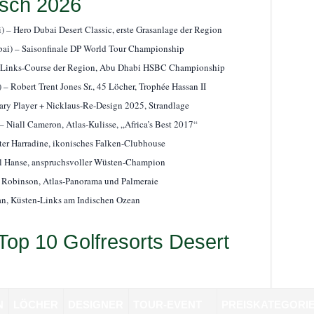
esch 2026
) – Hero Dubai Desert Classic, erste Grasanlage der Region
ai) – Saisonfinale DP World Tour Championship
ter Links-Course der Region, Abu Dhabi HSBC Championship
– Robert Trent Jones Sr., 45 Löcher, Trophée Hassan II
ry Player + Nicklaus-Re-Design 2025, Strandlage
 Niall Cameron, Atlas-Kulisse, „Africa’s Best 2017“
ter Harradine, ikonisches Falken-Clubhouse
l Hanse, anspruchsvoller Wüsten-Champion
 Robinson, Atlas-Panorama und Palmeraie
n, Küsten-Links am Indischen Ozean
 Top 10 Golfresorts Desert
N
LÖCHER
DESIGNER
TOUR-EVENT
PREISKATEGORI