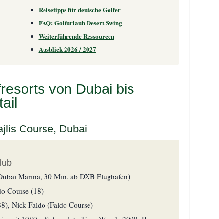
Reisetipps für deutsche Golfer
FAQ: Golfurlaub Desert Swing
Weiterführende Ressourcen
Ausblick 2026 / 2027
resorts von Dubai bis
ail
ajlis Course, Dubai
lub
Dubai Marina, 30 Min. ab DXB Flughafen)
do Course (18)
88), Nick Faldo (Faldo Course)
ic seit 1989 – Schauplatz Tiger Woods 2008, Rory