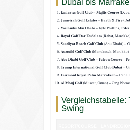
Dubai bis Marrak
Emirates Golf Club – Majlis Course
(Dubai
Jumeirah Golf Estates – Earth & Fire
(Dub
Yas Links Abu Dhabi
– Kyle Phillips, ers
Royal Golf Dar Es Salam
(Rabat, Marokko) 
Saadiyat Beach Golf Club
(Abu Dhabi) – Ga
Assoufid Golf Club
(Marrakesch, Marokko) –
Abu Dhabi Golf Club – Falcon Course
– Pe
Trump International Golf Club Dubai
– Gi
Fairmont Royal Palm Marrakech
– Cabell
Al Mouj Golf
(Muscat, Oman) – Greg Norma
Vergleichstabelle:
Swing
RESORT/COURSE
LAND/REGIO