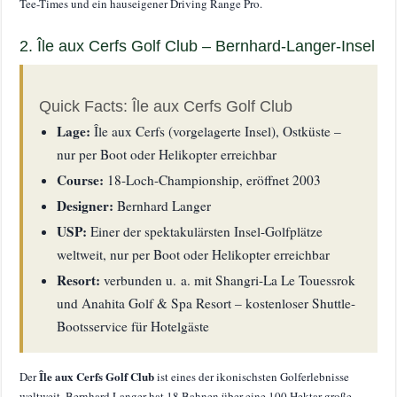
Tee-Times und ein hauseigener Driving Range Pro.
2. Île aux Cerfs Golf Club – Bernhard-Langer-Insel
Quick Facts: Île aux Cerfs Golf Club
Lage:
Île aux Cerfs (vorgelagerte Insel), Ostküste –
nur per Boot oder Helikopter erreichbar
Course:
18-Loch-Championship, eröffnet 2003
Designer:
Bernhard Langer
USP:
Einer der spektakulärsten Insel-Golfplätze
weltweit, nur per Boot oder Helikopter erreichbar
Resort:
verbunden u. a. mit Shangri-La Le Touessrok
und Anahita Golf & Spa Resort – kostenloser Shuttle-
Bootsservice für Hotelgäste
Île aux Cerfs Golf Club
Der
ist eines der ikonischsten Golferlebnisse
weltweit. Bernhard Langer hat 18 Bahnen über eine 100 Hektar große