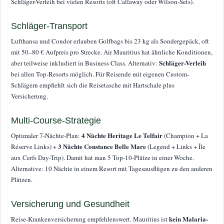
Schläger-Verleih bei vielen Resorts (oft Callaway oder Wilson-Sets).
Schläger-Transport
Lufthansa und Condor erlauben Golfbags bis 23 kg als Sondergepäck, oft
mit 50–80 € Aufpreis pro Strecke. Air Mauritius hat ähnliche Konditionen,
Schläger-Verleih
aber teilweise inkludiert in Business Class. Alternativ:
bei allen Top-Resorts möglich. Für Reisende mit eigenen Custom-
Schlägern empfiehlt sich die Reisetasche mit Hartschale plus
Versicherung.
Multi-Course-Strategie
4 Nächte Heritage Le Telfair
Optimaler 7-Nächte-Plan:
(Champion + La
3 Nächte Constance Belle Mare
Réserve Links) +
(Legend + Links + Île
aux Cerfs Day-Trip). Damit hat man 5 Top-10-Plätze in einer Woche.
Alternative: 10 Nächte in einem Resort mit Tagesausflügen zu den anderen
Plätzen.
Versicherung und Gesundheit
kein Malaria-
Reise-Krankenversicherung empfehlenswert. Mauritius ist