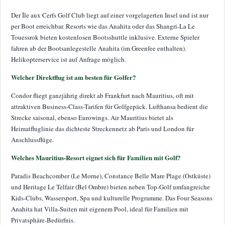
Der Île aux Cerfs Golf Club liegt auf einer vorgelagerten Insel und ist nur
per Boot erreichbar. Resorts wie das Anahita oder das Shangri-La Le
Touessrok bieten kostenlosen Bootsshuttle inklusive. Externe Spieler
fahren ab der Bootsanlegestelle Anahita (im Greenfee enthalten).
Helikopterservice ist auf Anfrage möglich.
Welcher Direktflug ist am besten für Golfer?
Condor fliegt ganzjährig direkt ab Frankfurt nach Mauritius, oft mit
attraktiven Business-Class-Tarifen für Golfgepäck. Lufthansa bedient die
Strecke saisonal, ebenso Eurowings. Air Mauritius bietet als
Heimatfluglinie das dichteste Streckennetz ab Paris und London für
Anschlussflüge.
Welches Mauritius-Resort eignet sich für Familien mit Golf?
Paradis Beachcomber (Le Morne), Constance Belle Mare Plage (Ostküste)
und Heritage Le Telfair (Bel Ombre) bieten neben Top-Golf umfangreiche
Kids-Clubs, Wassersport, Spa und kulturelle Programme. Das Four Seasons
Anahita hat Villa-Suiten mit eigenem Pool, ideal für Familien mit
Privatsphäre-Bedürfnis.