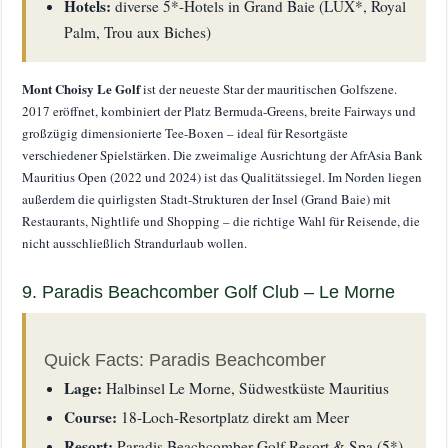
Hotels:
diverse 5*-Hotels in Grand Baie (LUX*, Royal
Palm, Trou aux Biches)
Mont Choisy Le Golf
ist der neueste Star der mauritischen Golfszene.
2017 eröffnet, kombiniert der Platz Bermuda-Greens, breite Fairways und
großzügig dimensionierte Tee-Boxen – ideal für Resortgäste
verschiedener Spielstärken. Die zweimalige Ausrichtung der AfrAsia Bank
Mauritius Open (2022 und 2024) ist das Qualitätssiegel. Im Norden liegen
außerdem die quirligsten Stadt-Strukturen der Insel (Grand Baie) mit
Restaurants, Nightlife und Shopping – die richtige Wahl für Reisende, die
nicht ausschließlich Strandurlaub wollen.
9. Paradis Beachcomber Golf Club – Le Morne
Quick Facts: Paradis Beachcomber
Lage:
Halbinsel Le Morne, Südwestküste Mauritius
Course:
18-Loch-Resortplatz direkt am Meer
Resort:
Paradis Beachcomber Golf Resort & Spa (5*)