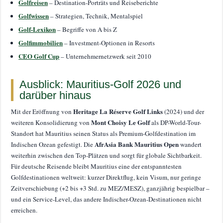
Golfreisen
– Destination-Porträts und Reiseberichte
Golfwissen
– Strategien, Technik, Mentalspiel
Golf-Lexikon
– Begriffe von A bis Z
Golfimmobilien
– Investment-Optionen in Resorts
CEO Golf Cup
– Unternehmernetzwerk seit 2010
Ausblick: Mauritius-Golf 2026 und
darüber hinaus
Heritage La Réserve Golf Links
Mit der Eröffnung von
(2024) und der
Mont Choisy Le Golf
weiteren Konsolidierung von
als DP-World-Tour-
Standort hat Mauritius seinen Status als Premium-Golfdestination im
AfrAsia Bank Mauritius Open
Indischen Ozean gefestigt. Die
wandert
weiterhin zwischen den Top-Plätzen und sorgt für globale Sichtbarkeit.
Für deutsche Reisende bleibt Mauritius eine der entspanntesten
Golfdestinationen weltweit: kurzer Direktflug, kein Visum, nur geringe
Zeitverschiebung (+2 bis +3 Std. zu MEZ/MESZ), ganzjährig bespielbar –
und ein Service-Level, das andere Indischer-Ozean-Destinationen nicht
erreichen.