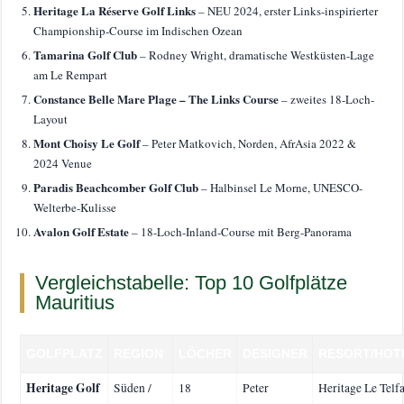
Heritage La Réserve Golf Links
– NEU 2024, erster Links-inspirierter
Championship-Course im Indischen Ozean
Tamarina Golf Club
– Rodney Wright, dramatische Westküsten-Lage
am Le Rempart
Constance Belle Mare Plage – The Links Course
– zweites 18-Loch-
Layout
Mont Choisy Le Golf
– Peter Matkovich, Norden, AfrAsia 2022 &
2024 Venue
Paradis Beachcomber Golf Club
– Halbinsel Le Morne, UNESCO-
Welterbe-Kulisse
Avalon Golf Estate
– 18-Loch-Inland-Course mit Berg-Panorama
Vergleichstabelle: Top 10 Golfplätze
Mauritius
GOLFPLATZ
REGION
LÖCHER
DESIGNER
RESORT/HOT
Heritage Golf
Süden /
18
Peter
Heritage Le Telfa