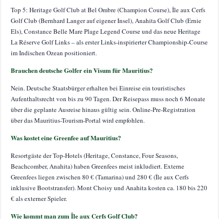
Top 5: Heritage Golf Club at Bel Ombre (Champion Course), Île aux Cerfs
Golf Club (Bernhard Langer auf eigener Insel), Anahita Golf Club (Ernie
Els), Constance Belle Mare Plage Legend Course und das neue Heritage
La Réserve Golf Links – als erster Links-inspirierter Championship-Course
im Indischen Ozean positioniert.
Brauchen deutsche Golfer ein Visum für Mauritius?
Nein. Deutsche Staatsbürger erhalten bei Einreise ein touristisches
Aufenthaltsrecht von bis zu 90 Tagen. Der Reisepass muss noch 6 Monate
über die geplante Ausreise hinaus gültig sein. Online-Pre-Registration
über das Mauritius-Tourism-Portal wird empfohlen.
Was kostet eine Greenfee auf Mauritius?
Resortgäste der Top-Hotels (Heritage, Constance, Four Seasons,
Beachcomber, Anahita) haben Greenfees meist inkludiert. Externe
Greenfees liegen zwischen 80 € (Tamarina) und 280 € (Île aux Cerfs
inklusive Bootstransfer). Mont Choisy und Anahita kosten ca. 180 bis 220
€ als externer Spieler.
Wie kommt man zum Île aux Cerfs Golf Club?