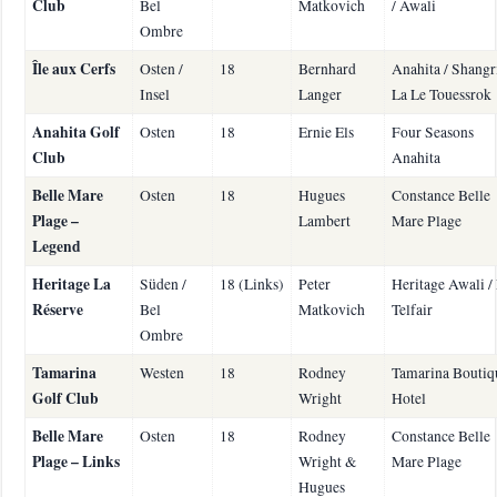
Club
Bel
Matkovich
/ Awali
Ombre
Île aux Cerfs
Osten /
18
Bernhard
Anahita / Shangr
Insel
Langer
La Le Touessrok
Anahita Golf
Osten
18
Ernie Els
Four Seasons
Club
Anahita
Belle Mare
Osten
18
Hugues
Constance Belle
Plage –
Lambert
Mare Plage
Legend
Heritage La
Süden /
18 (Links)
Peter
Heritage Awali /
Réserve
Bel
Matkovich
Telfair
Ombre
Tamarina
Westen
18
Rodney
Tamarina Boutiq
Golf Club
Wright
Hotel
Belle Mare
Osten
18
Rodney
Constance Belle
Plage – Links
Wright &
Mare Plage
Hugues