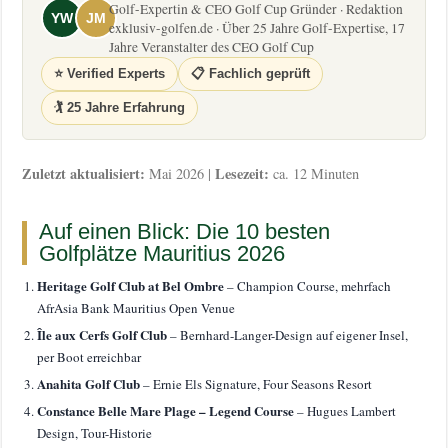
Golf-Expertin & CEO Golf Cup Gründer · Redaktion
YW
JM
exklusiv-golfen.de · Über 25 Jahre Golf-Expertise, 17
Jahre Veranstalter des CEO Golf Cup
⭐ Verified Experts
📋 Fachlich geprüft
🏌️ 25 Jahre Erfahrung
Zuletzt aktualisiert:
Lesezeit:
Mai 2026 |
ca. 12 Minuten
Auf einen Blick: Die 10 besten
Golfplätze Mauritius 2026
Heritage Golf Club at Bel Ombre
– Champion Course, mehrfach
AfrAsia Bank Mauritius Open Venue
Île aux Cerfs Golf Club
– Bernhard-Langer-Design auf eigener Insel,
per Boot erreichbar
Anahita Golf Club
– Ernie Els Signature, Four Seasons Resort
Constance Belle Mare Plage – Legend Course
– Hugues Lambert
Design, Tour-Historie