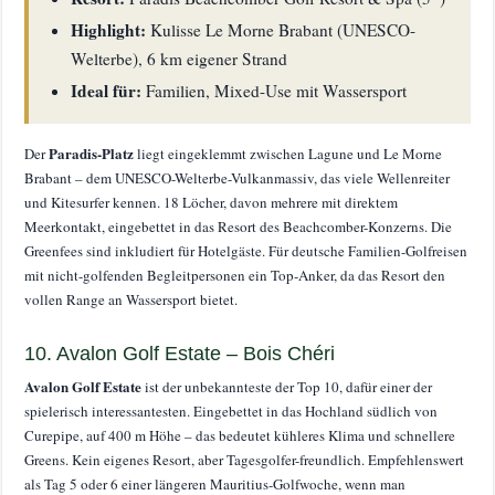
Highlight:
Kulisse Le Morne Brabant (UNESCO-
Welterbe), 6 km eigener Strand
Ideal für:
Familien, Mixed-Use mit Wassersport
Paradis-Platz
Der
liegt eingeklemmt zwischen Lagune und Le Morne
Brabant – dem UNESCO-Welterbe-Vulkanmassiv, das viele Wellenreiter
und Kitesurfer kennen. 18 Löcher, davon mehrere mit direktem
Meerkontakt, eingebettet in das Resort des Beachcomber-Konzerns. Die
Greenfees sind inkludiert für Hotelgäste. Für deutsche Familien-Golfreisen
mit nicht-golfenden Begleitpersonen ein Top-Anker, da das Resort den
vollen Range an Wassersport bietet.
10. Avalon Golf Estate – Bois Chéri
Avalon Golf Estate
ist der unbekannteste der Top 10, dafür einer der
spielerisch interessantesten. Eingebettet in das Hochland südlich von
Curepipe, auf 400 m Höhe – das bedeutet kühleres Klima und schnellere
Greens. Kein eigenes Resort, aber Tagesgolfer-freundlich. Empfehlenswert
als Tag 5 oder 6 einer längeren Mauritius-Golfwoche, wenn man