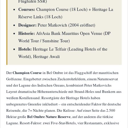
Flughafen SSR)
Courses:
Champion Course (18 Loch) + Heritage La
Réserve Links (18 Loch)
Designer:
Peter Matkovich (2004 eröffnet)
Historie:
AfrAsia Bank Mauritius Open Venue (DP
World Tour / Sunshine Tour)
Hotels:
Heritage Le Telfair (Leading Hotels of the
World), Heritage Awali
Champion Course
Der
in Bel Ombre ist das Flaggschiff der mauritischen
Golfszene. Eingebettet zwischen Zuckerrohrfeldern, einem Naturreservat
und der Lagune des Indischen Ozeans, kombiniert Peter Matkovichs
Layout dramatische Höhenunterschiede mit Strand-Holes und Bunkern aus
weißem Korallensand. Resortgäste der Heritage Hotels haben
unbegrenztes Greenfee inkludiert – ein entscheidender Faktor für deutsche
Reisende, die 7+ Nächte planen. Die Kulisse: Auf einer Seite das 2.500
Bel Ombre Nature Reserve
Hektar große
, auf der anderen die türkise
Lagune. Resort-Faktor: zwei Five-Star-Hotels, vier Restaurants, exklusive