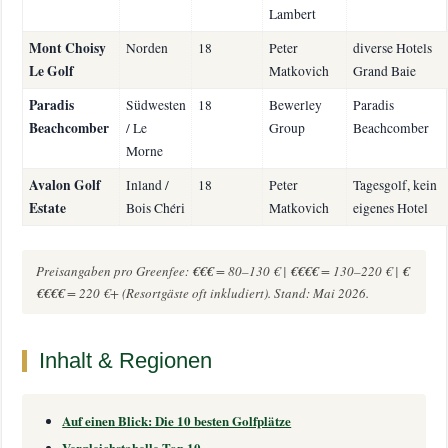
Lambert
Mont Choisy
Norden
18
Peter
diverse Hotels
Le Golf
Matkovich
Grand Baie
Paradis
Südwesten
18
Bewerley
Paradis
Beachcomber
/ Le
Group
Beachcomber
Morne
Avalon Golf
Inland /
18
Peter
Tagesgolf, kein
Estate
Bois Chéri
Matkovich
eigenes Hotel
Preisangaben pro Greenfee:
€€€
= 80–130 € |
€€€€
= 130–220 € |
€
€€€€
= 220 €+ (Resortgäste oft inkludiert). Stand: Mai 2026.
Inhalt & Regionen
Auf einen Blick: Die 10 besten Golfplätze
Vergleichstabelle Top 10