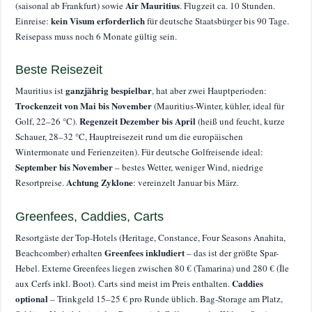
Air Mauritius
(saisonal ab Frankfurt) sowie
. Flugzeit ca. 10 Stunden.
kein Visum erforderlich
Einreise:
für deutsche Staatsbürger bis 90 Tage.
Reisepass muss noch 6 Monate gültig sein.
Beste Reisezeit
ganzjährig bespielbar
Mauritius ist
, hat aber zwei Hauptperioden:
Trockenzeit von Mai bis November
(Mauritius-Winter, kühler, ideal für
Regenzeit Dezember bis April
Golf, 22–26 °C).
(heiß und feucht, kurze
Schauer, 28–32 °C, Hauptreisezeit rund um die europäischen
Wintermonate und Ferienzeiten). Für deutsche Golfreisende ideal:
September bis November
– bestes Wetter, weniger Wind, niedrige
Achtung Zyklone
Resortpreise.
: vereinzelt Januar bis März.
Greenfees, Caddies, Carts
Resortgäste der Top-Hotels (Heritage, Constance, Four Seasons Anahita,
Greenfees inkludiert
Beachcomber) erhalten
– das ist der größte Spar-
Hebel. Externe Greenfees liegen zwischen 80 € (Tamarina) und 280 € (Île
Caddies
aux Cerfs inkl. Boot). Carts sind meist im Preis enthalten.
optional
– Trinkgeld 15–25 € pro Runde üblich. Bag-Storage am Platz,