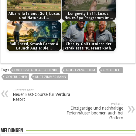
Albarella Island: Golf, Luxus
Longevity trifft Luxus:
und Natur auf…
Neues Spa-Programm im…
Ball Speed, Smash Factor &
Charity-Golfturniere der
Launch Angle: Die…
Extraklasse: 10. Franz Roth…
Tags
EXKLUSIVE GOLFGESCHENKE
GOLF EVANGELIUM
GOLFBUCH
GOLFBÜCHER
KURT ZIMMERMANN
.. interessant
Neuer East-Course für Verdura
Resort
weiter ..
Einzigartige und nachhaltige
Ferienhäuser boomen auch bei
Golfern
Meldungen