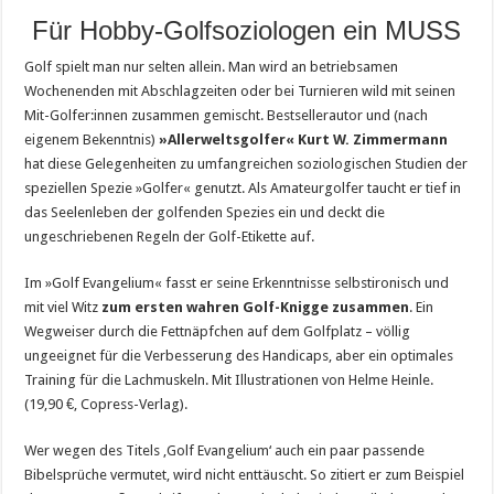
Für Hobby-Golfsoziologen ein MUSS
Golf spielt man nur selten allein. Man wird an betriebsamen
Wochenenden mit Abschlagzeiten oder bei Turnieren wild mit seinen
Mit-Golfer:innen zusammen gemischt. Bestsellerautor und (nach
eigenem Bekenntnis)
»Allerweltsgolfer« Kurt W. Zimmermann
hat diese Gelegenheiten zu umfangreichen soziologischen Studien der
speziellen Spezie »Golfer« genutzt. Als Amateurgolfer taucht er tief in
das Seelenleben der golfenden Spezies ein und deckt die
ungeschriebenen Regeln der Golf-Etikette auf.
Im »Golf Evangelium« fasst er seine Erkenntnisse selbstironisch und
mit viel Witz
zum ersten wahren Golf-Knigge zusammen
. Ein
Wegweiser durch die Fettnäpfchen auf dem Golfplatz – völlig
ungeeignet für die Verbesserung des Handicaps, aber ein optimales
Training für die Lachmuskeln. Mit Illustrationen von Helme Heinle.
(19,90 €, Copress-Verlag).
Wer wegen des Titels ‚Golf Evangelium‘ auch ein paar passende
Bibelsprüche vermutet, wird nicht enttäuscht. So zitiert er zum Beispiel