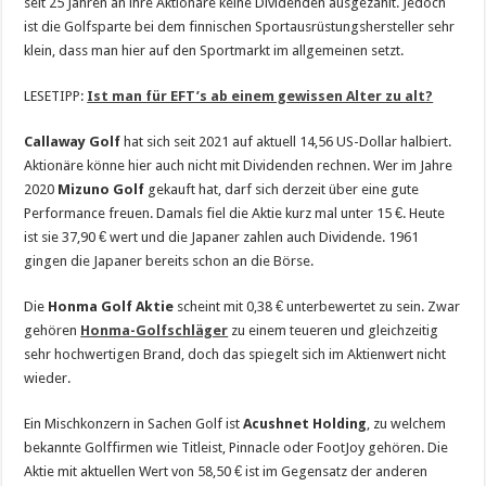
seit 25 Jahren an ihre Aktionäre keine Dividenden ausgezahlt. Jedoch
ist die Golfsparte bei dem finnischen Sportausrüstungshersteller sehr
klein, dass man hier auf den Sportmarkt im allgemeinen setzt.
LESETIPP:
Ist man für EFT’s ab einem gewissen Alter zu alt?
Callaway Golf
hat sich seit 2021 auf aktuell 14,56 US-Dollar halbiert.
Aktionäre könne hier auch nicht mit Dividenden rechnen. Wer im Jahre
2020
Mizuno Golf
gekauft hat, darf sich derzeit über eine gute
Performance freuen. Damals fiel die Aktie kurz mal unter 15 €. Heute
ist sie 37,90 € wert und die Japaner zahlen auch Dividende. 1961
gingen die Japaner bereits schon an die Börse.
Die
Honma Golf Aktie
scheint mit 0,38 € unterbewertet zu sein. Zwar
gehören
Honma-Golfschläger
zu einem teueren und gleichzeitig
sehr hochwertigen Brand, doch das spiegelt sich im Aktienwert nicht
wieder.
Ein Mischkonzern in Sachen Golf ist
Acushnet Holding
, zu welchem
bekannte Golffirmen wie Titleist, Pinnacle oder FootJoy gehören. Die
Aktie mit aktuellen Wert von 58,50 € ist im Gegensatz der anderen