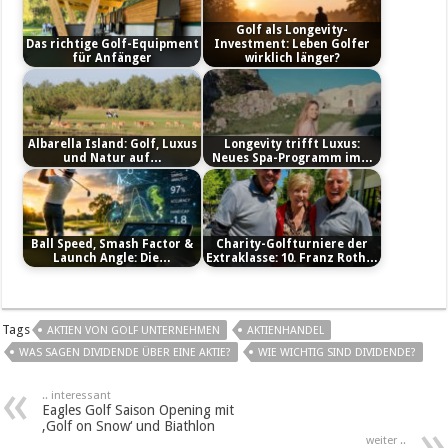
Golf als Longevity-
Das richtige Golf-Equipment
Investment: Leben Golfer
für Anfänger
wirklich länger?
Albarella Island: Golf, Luxus
Longevity trifft Luxus:
und Natur auf…
Neues Spa-Programm im…
Ball Speed, Smash Factor &
Charity-Golfturniere der
Launch Angle: Die…
Extraklasse: 10. Franz Roth…
Tags
AKTIEN VON GOLF UNTERNEHMEN
AKTIENHANDEL
WAS SAGEN DIVIDENDE ÜBER EINE AKTIE?
WIE WICHTIG SIND DIVIDENDE?
.. interessant
Eagles Golf Saison Opening mit
‚Golf on Snow‘ und Biathlon
weiter ..