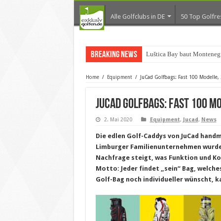
Alle Golfclubs in DE
50 Top Golfre
Breaking News
Luštica Bay baut Montenegr
Home
/
Equipment
/
JuCad Golfbags: Fast 100 Modelle,
JuCad Golfbags: Fast 100 M
2. Mai 2020
Equipment
,
Jucad
,
News
Die edlen Golf-Caddys von JuCad hand
Limburger Familienunternehmen wurde 
Nachfrage steigt, was Funktion und Ko
Motto: Jeder findet „sein“ Bag, welche
Golf-Bag noch individueller wünscht, 