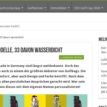
sorts in Europa
Golfwissen
Immobilien
CEO Golf Cup 2026
os erste Golf-Community weiter aus
 33 davon wasserdicht
Meld
Der 
odelle, 33 davon wasserdicht
den 
» nächster Artikel
Lušt
Comm
made in Germany sind längst weltbekannt. Doch das
auch zu einem der größten Anbieter von Golfbags. Die
Vom 
schr
mfort, aber auch Design und Farbe betrifft. Nach dem
s allen persönlichen Ansprüchen gerecht wird. Wer sein
Clar
kann dieses mit dem eigenen Namen personalisieren!
ber
Juli