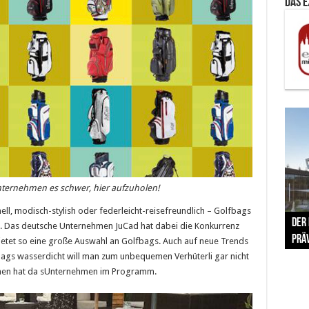
Das 
nternehmen es schwer, hier aufzuholen!
The 
nell, modisch-stylish oder federleicht-reisefreundlich – Golfbags
Der
Lušt
Vom 
Clar
trad
n. Das deutsche Unternehmen JuCad hat dabei die Konkurrenz
Prä
Com
schr
ber
Her
etet so eine große Auswahl an Golfbags. Auch auf neue Trends
ags wasserdicht will man zum unbequemen Verhüterli gar nicht
chen hat da sUnternehmen im Programm.