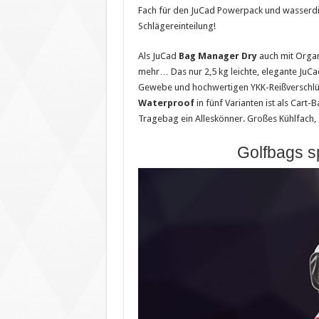
Fach für den JuCad Powerpack und wasserdic
Schlägereinteilung!
Als JuCad
Bag Manager Dry
auch mit Organi
mehr… Das nur 2,5 kg leichte, elegante JuC
Gewebe und hochwertigen YKK-Reißverschlüsse
Waterproof
in fünf Varianten ist als Car
Tragebag ein Alleskönner. Großes Kühlfach,
Golfbags sp