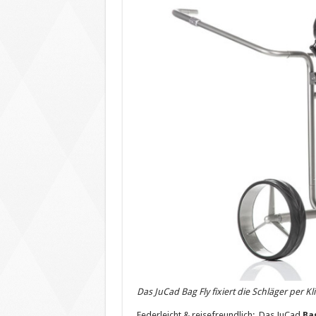
Das JuCad Bag Fly fixiert die Schläger per 
Federleicht & reisefreundlich: Das JuCad
Ba