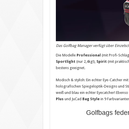
Das Golfbag Manager verfügt über Einzelsch
Die Modelle
Professional
(mit Profi-Schläg
Sportlight
(nur 2,4kg!),
Spirit
(mit praktis
bestens geeignet.
Modisch & stylish: Ein echter Eye-Catcher mi
holografischen Spiegeloptik-Designs und Stic
weiß und blau ein echter Eyecatcher! Ebens
Plus
und JuCad
Bag Style
in 9 Farbvariante
Golfbags feder