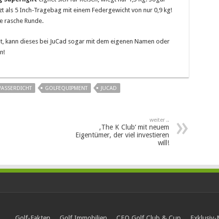
zt als 5 Inch-Tragebag mit einem Federgewicht von nur 0,9 kg!
ie rasche Runde.
ht, kann dieses bei JuCad sogar mit dem eigenen Namen oder
n!
ASSERDICHT
GOLFEQUIPMENT
JUCAD
weiter ..
‚The K Club‘ mit neuem
Eigentümer, der viel investieren
will!
Golf-Fakten
Golf Immobilien
CEO Golf Club & Cup
Exklusiv