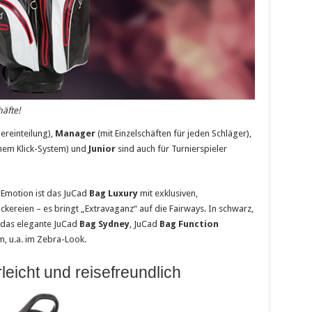
äfte!
ereinteilung),
Manager
(mit Einzelschäften für jeden Schläger),
chem Klick-System) und
Junior
sind auch für Turnierspieler
t Emotion ist das JuCad
Bag Luxury
mit exklusiven,
kereien – es bringt „Extravaganz“ auf die Fairways. In schwarz,
o das elegante JuCad
Bag Sydney
, JuCad
Bag Function
m, u.a. im Zebra-Look.
leicht und reisefreundlich