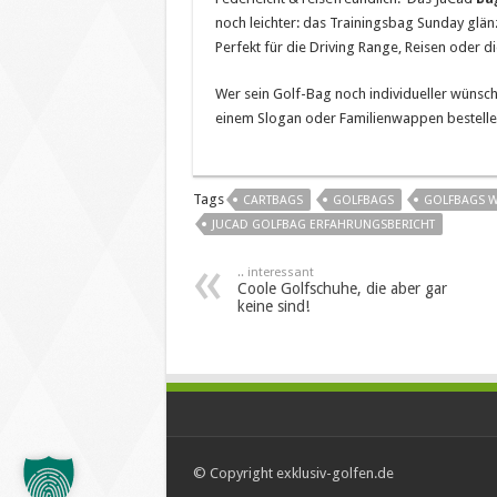
noch leichter: das Trainingsbag Sunday glän
Perfekt für die Driving Range, Reisen oder d
Wer sein Golf-Bag noch individueller wünsc
einem Slogan oder Familienwappen bestelle
Tags
CARTBAGS
GOLFBAGS
GOLFBAGS W
JUCAD GOLFBAG ERFAHRUNGSBERICHT
.. interessant
Coole Golfschuhe, die aber gar
keine sind!
© Copyright exklusiv-golfen.de