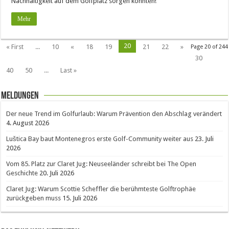
Nachhaltigkeit auf dem Golfplatz sorgen könnten!
Mehr
20
« First
...
10
«
18
19
21
22
»
Page 20 of 244
30
40
50
...
Last »
Meldungen
Der neue Trend im Golfurlaub: Warum Prävention den Abschlag verändert
4. August 2026
Luštica Bay baut Montenegros erste Golf-Community weiter aus
23. Juli
2026
Vom 85. Platz zur Claret Jug: Neuseeländer schreibt bei The Open
Geschichte
20. Juli 2026
Claret Jug: Warum Scottie Scheffler die berühmteste Golftrophäe
zurückgeben muss
15. Juli 2026