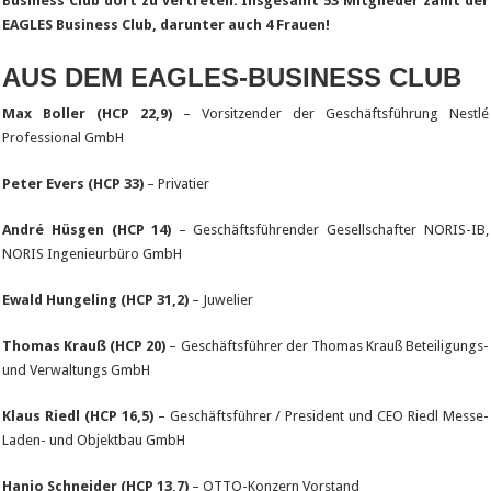
Business Club dort zu vertreten. Insgesamt 53 Mitglieder zählt der
EAGLES Business Club, darunter auch 4 Frauen!
AUS DEM EAGLES-BUSINESS CLUB
Max Boller (HCP 22,9)
– Vorsitzender der Geschäftsführung Nestlé
Professional GmbH
Peter Evers (HCP 33)
– Privatier
André Hüsgen (HCP 14)
– Geschäftsführender Gesellschafter NORIS-IB,
NORIS Ingenieurbüro GmbH
Ewald Hungeling (HCP 31,2)
– Juwelier
Thomas Krauß (HCP 20)
– Geschäftsführer der Thomas Krauß Beteiligungs-
und Verwaltungs GmbH
Klaus Riedl (HCP 16,5)
– Geschäftsführer / President und CEO Riedl Messe-
Laden- und Objektbau GmbH
Hanjo Schneider (HCP 13,7)
– OTTO-Konzern Vorstand