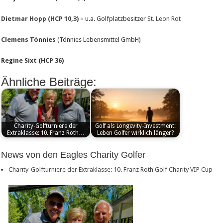
Dietmar Hopp (HCP 10,3)
–
u.a. Golfplatzbesitzer
St. Leon Rot
Clemens Tönnies
(Tönnies Lebensmittel GmbH)
Regine Sixt (HCP 36)
Ähnliche Beiträge:
Charity-Golfturniere der
Golf als Longevity-Investment:
Extraklasse: 10. Franz Roth…
Leben Golfer wirklich länger?
News von den Eagles Charity Golfer
Charity-Golfturniere der Extraklasse: 10. Franz Roth Golf Charity VIP Cup