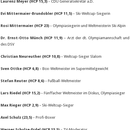
Laurenz Meyer (HCP 15,3)
– CDU Generalsekretär a.D.
Evi Mittermaier-Brundobler (HCP
11,5)
– Ski-Weltcup-Siegerin
Rosi Mittermaier (HCP 23)
– Olympiasiegerin und Weltmeisterin Ski Alpin
Dr. Ernst-Otto Münch (HCP 11,9)
– Arzt der dt. Olympiamannschaft und
des DSV
Christian Neureuther (HCP 10,8)
– Weltcup-Sieger Slalom
Sven Ottke (HCP 6,8)
– Box-Weltmeister im Supermittelgewicht
Stefan Reuter (HCP 8,6)
– Fußball-Weltmeister
Lars Riedel (HCP 15,2)
– Fünffacher Weltmeister im Diskus, Olympiasieger
Max Rieger (HCP 2,9)
– Ski-Weltcup-Sieger
Axel Schulz (23,5)
– Profi-Boxer
Werner Schulze-Erdel (HCP 15,5)
– TV-Moderator