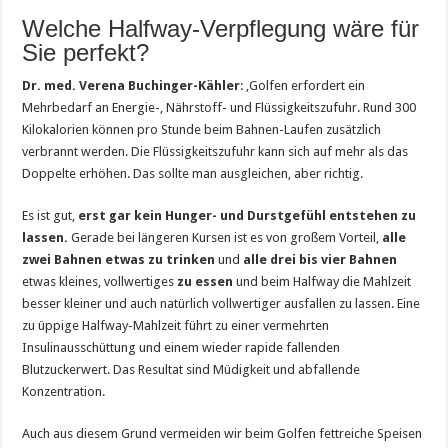
Welche Halfway-Verpflegung wäre für
Sie perfekt?
Dr. med. Verena Buchinger-Kähler
: ‚Golfen erfordert ein
Mehrbedarf an Energie-, Nährstoff- und Flüssigkeitszufuhr. Rund 300
Kilokalorien können pro Stunde beim Bahnen-Laufen zusätzlich
verbrannt werden. Die Flüssigkeitszufuhr kann sich auf mehr als das
Doppelte erhöhen. Das sollte man ausgleichen, aber richtig.
Es ist gut,
erst gar kein Hunger- und Durstgefühl entstehen zu
lassen.
Gerade bei längeren Kursen ist es von großem Vorteil,
alle
zwei Bahnen etwas zu trinken
und
alle drei bis vier Bahnen
etwas kleines, vollwertiges
zu essen
und beim Halfway die Mahlzeit
besser kleiner und auch natürlich vollwertiger ausfallen zu lassen. Eine
zu üppige Halfway-Mahlzeit führt zu einer vermehrten
Insulinausschüttung und einem wieder rapide fallenden
Blutzuckerwert. Das Resultat sind Müdigkeit und abfallende
Konzentration.
Auch aus diesem Grund vermeiden wir beim Golfen fettreiche Speisen