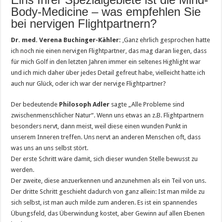
Body-Medicine – was empfehlen Sie
bei nervigen Flightpartnern?
Dr. med. Verena Buchinger-Kähler:
‚Ganz ehrlich gesprochen hatte
ich noch nie einen nervigen Flightpartner, das mag daran liegen, dass
für mich Golf in den letzten Jahren immer ein seltenes Highlight war
und ich mich daher über jedes Detail gefreut habe, vielleicht hatte ich
auch nur Glück, oder ich war der nervige Flightpartner?
Der bedeutende
Philosoph Adler
sagte „Alle Probleme sind
zwischenmenschlicher Natur“. Wenn uns etwas an z.B. Flightpartnern
besonders nervt, dann meist, weil diese einen wunden Punkt in
unserem Inneren treffen. Uns nervt an anderen Menschen oft, dass
was uns an uns selbst stört.
Der erste Schritt wäre damit, sich dieser wunden Stelle bewusst zu
werden.
Der zweite, diese anzuerkennen und anzunehmen als ein Teil von uns.
Der dritte Schritt geschieht dadurch von ganz allein: Ist man milde zu
sich selbst, ist man auch milde zum anderen. Es ist ein spannendes
Übungsfeld, das Überwindung kostet, aber Gewinn auf allen Ebenen