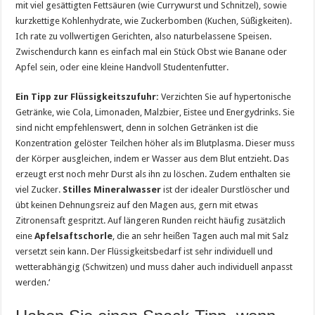
mit viel gesättigten Fettsäuren (wie Currywurst und Schnitzel), sowie
kurzkettige Kohlenhydrate, wie Zuckerbomben (Kuchen, Süßigkeiten).
Ich rate zu vollwertigen Gerichten, also naturbelassene Speisen.
Zwischendurch kann es einfach mal ein Stück Obst wie Banane oder
Apfel sein, oder eine kleine Handvoll Studentenfutter.
Ein Tipp zur Flüssigkeitszufuhr:
Verzichten Sie auf hypertonische
Getränke, wie Cola, Limonaden, Malzbier, Eistee und Energydrinks. Sie
sind nicht empfehlenswert, denn in solchen Getränken ist die
Konzentration gelöster Teilchen höher als im Blutplasma. Dieser muss
der Körper ausgleichen, indem er Wasser aus dem Blut entzieht. Das
erzeugt erst noch mehr Durst als ihn zu löschen. Zudem enthalten sie
viel Zucker.
Stilles Mineralwasser
ist der idealer Durstlöscher und
übt keinen Dehnungsreiz auf den Magen aus, gern mit etwas
Zitronensaft gespritzt. Auf längeren Runden reicht häufig zusätzlich
eine
Apfelsaftschorle
, die an sehr heißen Tagen auch mal mit Salz
versetzt sein kann. Der Flüssigkeitsbedarf ist sehr individuell und
wetterabhängig (Schwitzen) und muss daher auch individuell anpasst
werden.‘