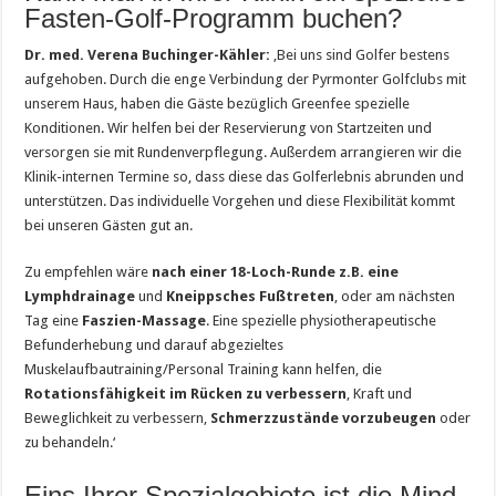
Fasten-Golf-Programm buchen?
Dr. med. Verena Buchinger-Kähler:
‚Bei uns sind Golfer bestens
aufgehoben. Durch die enge Verbindung der Pyrmonter Golfclubs mit
unserem Haus, haben die Gäste bezüglich Greenfee spezielle
Konditionen. Wir helfen bei der Reservierung von Startzeiten und
versorgen sie mit Rundenverpflegung. Außerdem arrangieren wir die
Klinik-internen Termine so, dass diese das Golferlebnis abrunden und
unterstützen. Das individuelle Vorgehen und diese Flexibilität kommt
bei unseren Gästen gut an.
Zu empfehlen wäre
nach einer 18-Loch-Runde z.B. eine
Lymphdrainage
und
Kneippsches Fußtreten
, oder am nächsten
Tag eine
Faszien-Massage
. Eine spezielle physiotherapeutische
Befunderhebung und darauf abgezieltes
Muskelaufbautraining/Personal Training kann helfen, die
Rotationsfähigkeit im Rücken zu verbessern
, Kraft und
Beweglichkeit zu verbessern,
Schmerzzustände vorzubeugen
oder
zu behandeln.‘
Eins Ihrer Spezialgebiete ist die Mind-