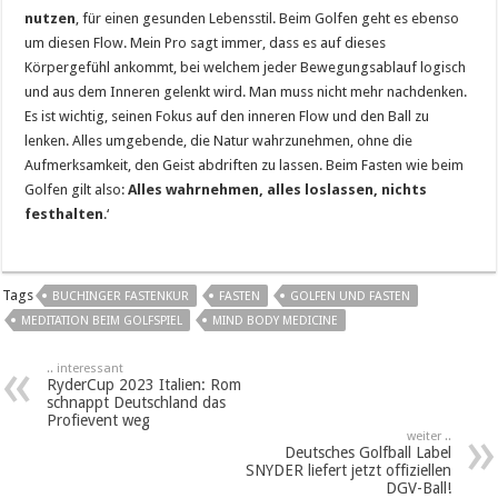
nutzen
, für einen gesunden Lebensstil. Beim Golfen geht es ebenso
um diesen Flow. Mein Pro sagt immer, dass es auf dieses
Körpergefühl ankommt, bei welchem jeder Bewegungsablauf logisch
und aus dem Inneren gelenkt wird. Man muss nicht mehr nachdenken.
Es ist wichtig, seinen Fokus auf den inneren Flow und den Ball zu
lenken. Alles umgebende, die Natur wahrzunehmen, ohne die
Aufmerksamkeit, den Geist abdriften zu lassen. Beim Fasten wie beim
Golfen gilt also:
Alles wahrnehmen, alles loslassen, nichts
festhalten
.‘
Tags
BUCHINGER FASTENKUR
FASTEN
GOLFEN UND FASTEN
MEDITATION BEIM GOLFSPIEL
MIND BODY MEDICINE
.. interessant
RyderCup 2023 Italien: Rom
schnappt Deutschland das
Profievent weg
weiter ..
Deutsches Golfball Label
SNYDER liefert jetzt offiziellen
DGV-Ball!