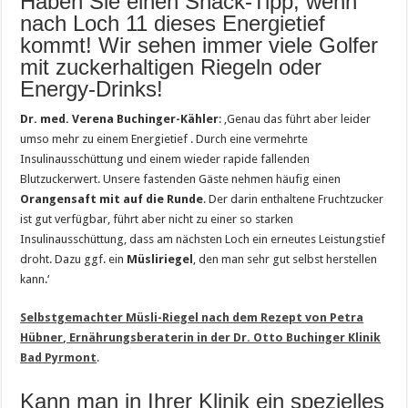
Haben Sie einen Snack-Tipp, wenn
nach Loch 11 dieses Energietief
kommt! Wir sehen immer viele Golfer
mit zuckerhaltigen Riegeln oder
Energy-Drinks!
Dr. med. Verena Buchinger-Kähler
: ‚Genau das führt aber leider
umso mehr zu einem Energietief . Durch eine vermehrte
Insulinausschüttung und einem wieder rapide fallenden
Blutzuckerwert. Unsere fastenden Gäste nehmen häufig einen
Orangensaft mit auf die Runde
. Der darin enthaltene Fruchtzucker
ist gut verfügbar, führt aber nicht zu einer so starken
Insulinausschüttung, dass am nächsten Loch ein erneutes Leistungstief
droht. Dazu ggf. ein
Müsliriegel
, den man sehr gut selbst herstellen
kann.‘
Selbstgemachter Müsli-Riegel nach dem Rezept von Petra
Hübner
, Ernährungsberaterin in der Dr. Otto Buchinger Klinik
Bad Pyrmont
.
Kann man in Ihrer Klinik ein spezielles