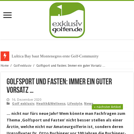
Luštica Bay baut Montenegros erste Golf-Community weiter aus
Home
/
Golf exklusiv
/
Golfsport und Fasten: Immer ein guter Vorsatz …
Golfsport und Fasten: Immer ein guter
Vorsatz …
16. Dezember 2020
Golf exklusiv
,
Health&Wellness
,
Lifestyle
,
News
» nächster Artikel
… nicht nur fürs neue Jahr! Wem könnte man Fachfragen zum
Thema ‚Golfsport und Fasten‘ nicht besser stellen als einer
Ärztin, welche nicht nur Amateurgolferin ist, sondern deren
Urgroßvater Dr. Otto Buchinger vor 100 Jahren die Buchinger-