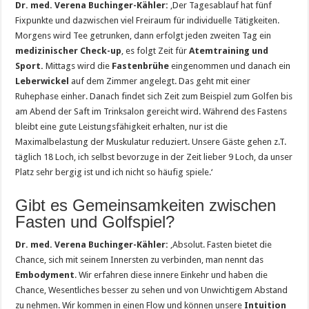
Dr. med. Verena Buchinger-Kähler:
‚Der Tagesablauf hat fünf
Fixpunkte und dazwischen viel Freiraum für individuelle Tätigkeiten.
Morgens wird Tee getrunken, dann erfolgt jeden zweiten Tag ein
medizinischer Check-up
, es folgt Zeit für
Atemtraining und
Sport.
Mittags wird die
Fastenbrühe
eingenommen und danach ein
Leberwickel
auf dem Zimmer angelegt. Das geht mit einer
Ruhephase einher. Danach findet sich Zeit zum Beispiel zum Golfen bis
am Abend der Saft im Trinksalon gereicht wird. Während des Fastens
bleibt eine gute Leistungsfähigkeit erhalten, nur ist die
Maximalbelastung der Muskulatur reduziert. Unsere Gäste gehen z.T.
täglich 18 Loch, ich selbst bevorzuge in der Zeit lieber 9 Loch, da unser
Platz sehr bergig ist und ich nicht so häufig spiele.‘
Gibt es Gemeinsamkeiten zwischen
Fasten und Golfspiel?
Dr. med. Verena Buchinger-Kähler:
‚Absolut. Fasten bietet die
Chance, sich mit seinem Innersten zu verbinden, man nennt das
Embodyment
. Wir erfahren diese innere Einkehr und haben die
Chance, Wesentliches besser zu sehen und von Unwichtigem Abstand
zu nehmen. Wir kommen in einen Flow und können unsere
Intuition