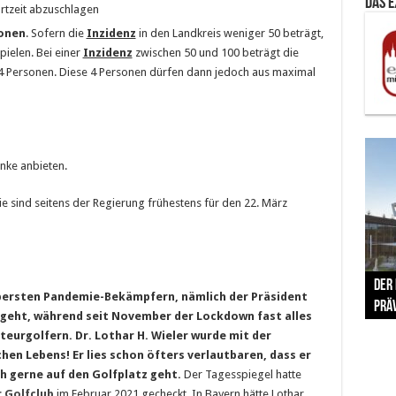
Das 
tartzeit abzuschlagen
onen
. Sofern die
Inzidenz
in den Landkreis weniger 50 beträgt,
pielen. Bei einer
Inzidenz
zwischen 50 und 100 beträgt die
4 Personen. Diese 4 Personen dürfen dann jedoch aus maximal
nke anbieten.
e sind seitens der Regierung frühestens für den 22. März
The 
Der
Lušt
Vom 
Clar
trad
bersten Pandemie-Bekämpfern, nämlich der Präsident
Prä
Com
schr
ber
Her
 geht, während seit November der Lockdown fast alles
eurgolfern. Dr. Lothar H. Wieler wurde mit der
hen Lebens! Er lies schon öfters verlautbaren, dass er
ch gerne auf den Golfplatz geht.
Der Tagesspiegel hatte
r Golfclub
im Februar 2021 gecheckt. In Bayern hätte Lothar