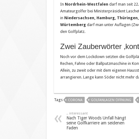
In
Nordrhein-Westfalen
darf man seit 22.
Amateurgolfer bei Ministerpräsident Lasch
in
Niedersachsen, Hamburg, Thüringen
Würtemberg
darf man unter Auflagen (Zwe
den Golfplatz.
Zwei Zauberwörter ‚konta
Noch vor dem Lockdown setzten die Golfplä
Rechen, Fahne oder Ballputzmaschine in Kont
Allein, zu zweit oder mit dem eigenen Hauss
arrangieren. Lange kann Söder nicht mehr da
Tags
CORONA
GOLFANLAGEN ÖFFNUNG
.. interessant
Nach Tiger Woods Unfall hängt
seine Golfkarriere am seidenen
Faden