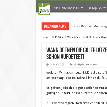
Alle Golfclubs in DE
50 Top Golfre
Breaking News
Luštica Bay baut Monteneg
Home
/
Golfplätze
/
Wann öffnen die Golfplätze in Bayer
Wann öffnen die Golfplätze 
schon aufgeteet!
3. März 2021
Golfplätze
,
News
update – Wir haben heute 4. März die gute N
am
Montag, den 08. März
öffnen
dürfen.
Es gelten jedoch die gesetzlichen Vorsc
gültigen Infektionsschutzmaßnahmen
Es werden täglich Startzeiten
von 10:00 U