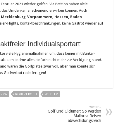
 Februar 2021 wieder golfen. Via Petition haben viele
et das Umdenken anscheinend erwirken können. Auch
, Mecklenburg-Vorpommern, Hessen, Baden-
ier-Flights, Kontaktbeschränkungen, keine Gastro) wieder auf
ktfreier Individualsportart‘
tze viele Hygienemaßnahmen um, dass keiner mit Bunker-
akt kam, indme alles einfach nicht mehr zur Verfügung stand.
tand waren die Golfplätze zwar voll, aber man konnte sich
s Golfverbot rechtfertigen!
RKW
ROBERT KOCH
WIEDLER
weiter ..
Golf und Oldtimer: So werden
Mallorca Reisen
abwechslungsreich