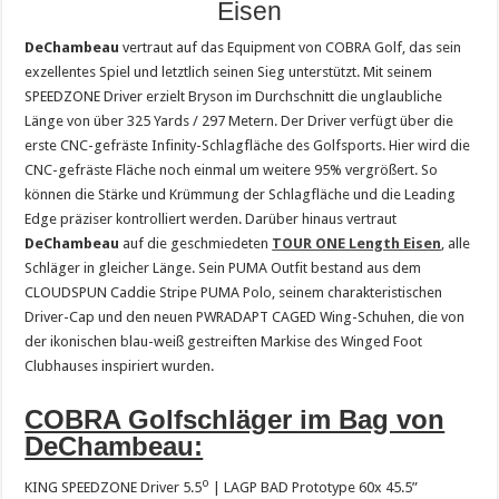
Eisen
DeChambeau
vertraut auf das Equipment von COBRA Golf, das sein
exzellentes Spiel und letztlich seinen Sieg unterstützt. Mit seinem
SPEEDZONE Driver erzielt Bryson im Durchschnitt die unglaubliche
Länge von über 325 Yards / 297 Metern. Der Driver verfügt über die
erste CNC-gefräste Infinity-Schlagfläche des Golfsports. Hier wird die
CNC-gefräste Fläche noch einmal um weitere 95% vergrößert. So
können die Stärke und Krümmung der Schlagfläche und die Leading
Edge präziser kontrolliert werden. Darüber hinaus vertraut
DeChambeau
auf die geschmiedeten
TOUR ONE Length Eisen
, alle
Schläger in gleicher Länge. Sein PUMA Outfit bestand aus dem
CLOUDSPUN Caddie Stripe PUMA Polo, seinem charakteristischen
Driver-Cap und den neuen PWRADAPT CAGED Wing-Schuhen, die von
der ikonischen blau-weiß gestreiften Markise des Winged Foot
Clubhauses inspiriert wurden.
COBRA Golfschläger im Bag von
DeChambeau:
o
KING SPEEDZONE Driver 5.5
| LAGP BAD Prototype 60x 45.5”