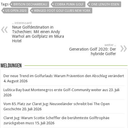
Tags
BRYSON DECHAMBEAU
COBRA PUMA GOLF
ONE LENGTH EISEN
US OPEN 2020
WINGED FOOT GOLF CLUBS NEW YORK
.. interessant
Neue Golfdestination in
Tschechien: Mit einen Andy
Warhol am Golfplatz im Miura
Hotel
weiter ..
Generation Golf 2020: Der
hybride Golfer
Meldungen
Der neue Trend im Golfurlaub: Warum Prävention den Abschlag verändert
4. August 2026
Luštica Bay baut Montenegros erste Golf-Community weiter aus
23. Juli
2026
Vom 85. Platz zur Claret Jug: Neuseeländer schreibt bei The Open
Geschichte
20. Juli 2026
Claret Jug: Warum Scottie Scheffler die berühmteste Golftrophäe
zurückgeben muss
15. Juli 2026