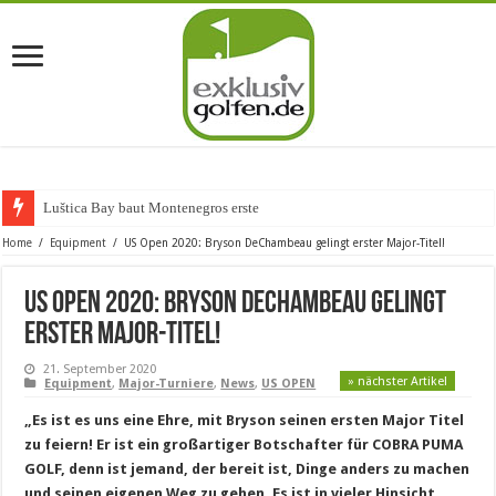
Luštica Bay baut Montenegros erste Golf-C
Home
/
Equipment
/
US Open 2020: Bryson DeChambeau gelingt erster Major-Titel!
US Open 2020: Bryson DeChambeau gelingt
erster Major-Titel!
21. September 2020
» nächster Artikel
Equipment
,
Major-Turniere
,
News
,
US OPEN
„Es ist es uns eine Ehre, mit Bryson seinen ersten Major Titel
zu feiern! Er ist ein großartiger Botschafter für COBRA PUMA
GOLF, denn ist jemand, der bereit ist, Dinge anders zu machen
und seinen eigenen Weg zu gehen. Es ist in vieler Hinsicht