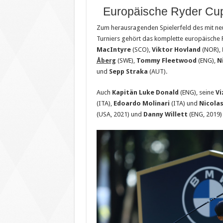
Europäische Ryder Cup
Zum herausragenden Spielerfeld des mit ne
Turniers gehört das komplette europäisch
MacIntyre
(SCO),
Viktor Hovland
(NOR),
Åberg
(SWE),
Tommy Fleetwood
(ENG),
N
und
Sepp Straka
(AUT).
Auch
Kapitän Luke Donald
(ENG), seine
Vi
(ITA),
Edoardo Molinari
(ITA) und
Nicolas
(USA, 2021) und
Danny Willett
(ENG, 2019)