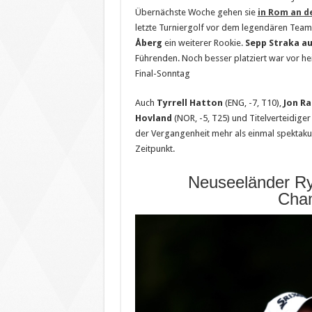
Übernächste Woche gehen sie
in Rom an d
letzte Turniergolf vor dem legendären Team
Åberg
ein weiterer Rookie.
Sepp Straka au
Führenden. Noch besser platziert war vor 
Final-Sonntag
Auch
Tyrrell Hatton
(ENG, -7, T10),
Jon R
Hovland
(NOR, -5, T25) und Titelverteidige
der Vergangenheit mehr als einmal spektakul
Zeitpunkt.
Neuseeländer R
Cha