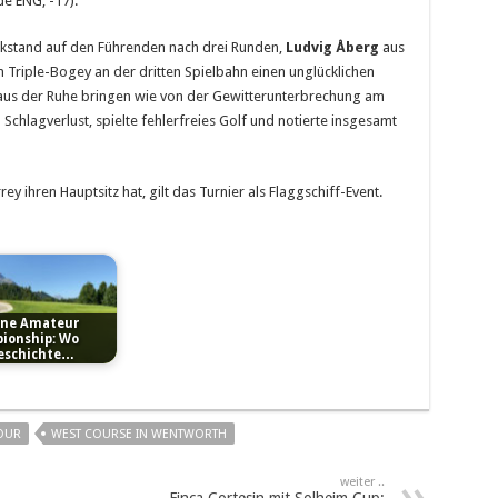
e ENG, -17).
ckstand auf den Führenden nach drei Runden,
Ludvig Åberg
aus
Triple-Bogey an der dritten Spielbahn einen unglücklichen
g aus der Ruhe bringen wie von der Gewitterunterbrechung am
 Schlagverlust, spielte fehlerfreies Golf und notierte insgesamt
 ihren Hauptsitz hat, gilt das Turnier als Flaggschiff-Event.
ine Amateur
ionship: Wo
eschichte…
OUR
WEST COURSE IN WENTWORTH
weiter ..