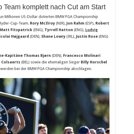
 Team komplett nach Cut am Start
un Millionen US-Dollar dotierten BMW PGA Championship
e Ryder-Cup-Team.
Rory McIlroy
(NIR),
Jon Rahm
(ESP),
Robert
Matt Fitzpatrick
(ENG),
Tyrrell Hatton
(ENG),
Ludvig
icolai Højgaard
(DEN),
Shane Lowry
(IRL),
Justin Rose
(ENG)
ze-Kapitäne Thomas Bjørn
(DEN),
Francesco Molinari
 Colsaerts
(BEL) sowie die ehemaligen Sieger
Billy Horschel
 werden bei der BMW PGA Championship abschlagen.