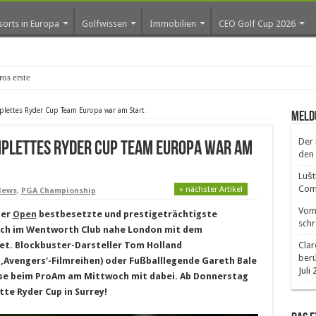
sorts in Europa
Golfwissen
Immobilien
CEO Golf Cup 2026
os erste Golf-Community weiter aus
ttes Ryder Cup Team Europa war am Start
Meld
Der 
plettes Ryder Cup Team Europa war am
den 
Lušt
Comm
» nächster Artikel
News
,
PGA Championship
Vom 
der
Open
bestbesetzte und prestigeträchtigste
schr
och im Wentworth Club nahe London mit dem
net. Blockbuster-Darsteller Tom Holland
Clar
ber
 ‚Avengers‘-Filmreihen) oder Fußballlegende Gareth Bale
Juli
se beim ProAm am Mittwoch mit dabei. Ab Donnerstag
tte Ryder Cup in Surrey!