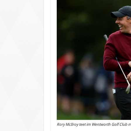
Rory McIlroy teet im Wentworth Golf Club m