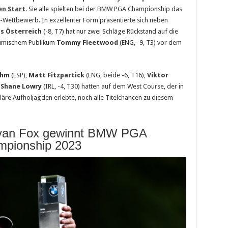
en Start
. Sie alle spielten bei der BMW PGA Championship das
-Wettbewerb. In exzellenter Form präsentierte sich neben
s Österreich
(-8, T7) hat nur zwei Schläge Rückstand auf die
heimischem Publikum
Tommy Fleetwood
(ENG, -9, T3) vor dem
ahm
(ESP),
Matt Fitzpartick
(ENG, beide -6, T16),
Viktor
r
Shane Lowry
(IRL, -4, T30) hatten auf dem West Course, der in
äre Aufholjagden erlebte, noch alle Titelchancen zu diesem
yan Fox gewinnt BMW PGA
mpionship 2023