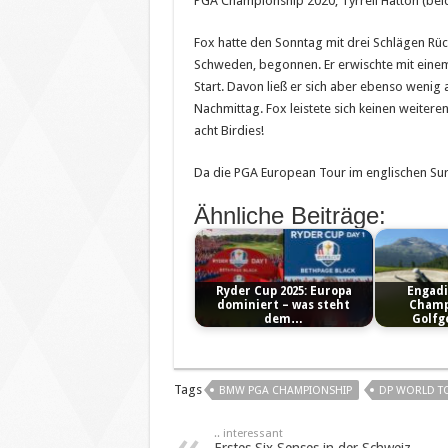
PGA Championship 2020, Tyrrell Hatton (beid
Fox hatte den Sonntag mit drei Schlägen Rü
Schweden, begonnen. Er erwischte mit einem 
Start. Davon ließ er sich aber ebenso weni
Nachmittag. Fox leistete sich keinen weiteren
acht Birdies!
Da die PGA European Tour im englischen Surrey
Ähnliche Beiträge:
Ryder Cup 2025: Europa
Engad
dominiert – was steht
Champ
dem…
Golfg
Tags
BMW PGA CHAMPIONSHIP
DP WORLD T
.. interessant