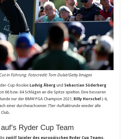
ut in Führung. Fotocredit: Tom Dulat/Getty Images
yder-Cup-Rookie
Ludvig Åberg
und
Sebastian Söderberg
von 66 bzw. 64 Schlägen an die Spitze spielten. Eine besseren
en Runde nur der BMW PGA Champion 2021,
Billy Horschel
(-6,
nach einer durchwachsenen 75er-Auftaktrunde wieder alle
 Club.
 auf’s Ryder Cup Team
die
zwölf Spieler des europäischen Ryder Cup Teams
.