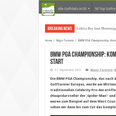
Alle Golfclubs in DE
50 Top Golfre
Breaking News
Luštica Bay baut Montenegr
Home
/
Major-Turniere
/
BMW PGA Championship: Komple
BMW PGA Championship: Kom
Start
17. September 2023
Major-Turniere
,
Die BMW PGA Championship, das nach 
Golfturnier Europas, wurde am Mittw
traditionellen Celebrity Pro-Am eröff
(Hauptdarsteller der ‚Spider-Man‘- und
waren zum Beispiel auf dem West Cour
sehen wir dann bis zum Cut das komple