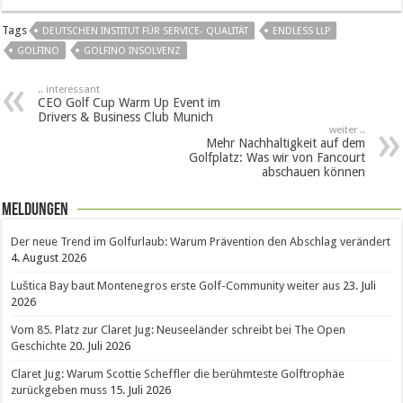
Tags
DEUTSCHEN INSTITUT FÜR SERVICE- QUALITÄT
ENDLESS LLP
GOLFINO
GOLFINO INSOLVENZ
.. interessant
CEO Golf Cup Warm Up Event im
Drivers & Business Club Munich
weiter ..
Mehr Nachhaltigkeit auf dem
Golfplatz: Was wir von Fancourt
abschauen können
Meldungen
Der neue Trend im Golfurlaub: Warum Prävention den Abschlag verändert
4. August 2026
Luštica Bay baut Montenegros erste Golf-Community weiter aus
23. Juli
2026
Vom 85. Platz zur Claret Jug: Neuseeländer schreibt bei The Open
Geschichte
20. Juli 2026
Claret Jug: Warum Scottie Scheffler die berühmteste Golftrophäe
zurückgeben muss
15. Juli 2026