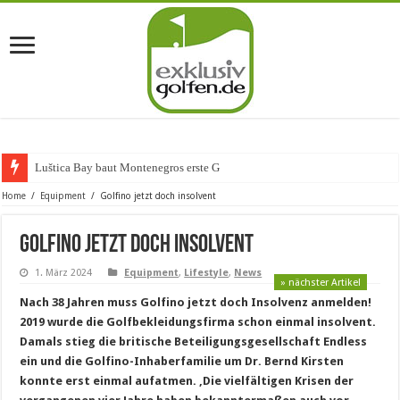
Luštica Bay baut Montenegros erste Golf-Commun
Home
/
Equipment
/
Golfino jetzt doch insolvent
Golfino jetzt doch insolvent
1. März 2024
Equipment
,
Lifestyle
,
News
» nächster Artikel
Nach 38 Jahren muss Golfino jetzt doch Insolvenz anmelden!
2019 wurde die Golfbekleidungsfirma schon einmal insolvent.
Damals stieg die britische Beteiligungsgesellschaft Endless
ein und die Golfino-Inhaberfamilie um Dr. Bernd Kirsten
konnte erst einmal aufatmen. ‚Die vielfältigen Krisen der