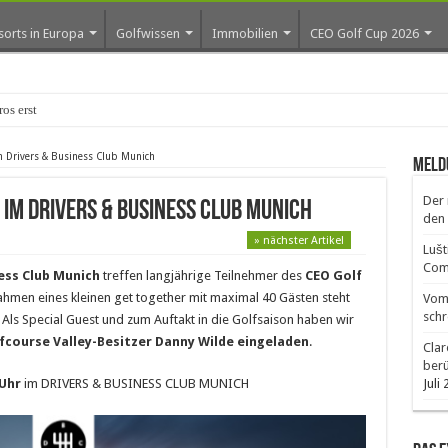
sorts in Europa
Golfwissen
Immobilien
CEO Golf Cup 2026
os erste Golf-Community weiter aus
 Drivers & Business Club Munich
Meld
Der 
 im Drivers & Business Club Munich
den 
» nächster Artikel
Lušt
Comm
ess Club Munich
treffen langjährige Teilnehmer des
CEO Golf
hmen eines kleinen get together mit maximal 40 Gästen steht
Vom 
schr
Als Special Guest und zum Auftakt in die Golfsaison haben wir
fcourse Valley-Besitzer Danny Wilde eingeladen
.
Clar
ber
 Uhr
im DRIVERS & BUSINESS CLUB MUNICH
Juli