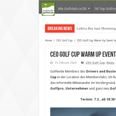
Alle Golfclubs in DE
50 Top Golfre
Breaking News
Luštica Bay baut Montenegr
Home
/
CEO Golf Cup
/
CEO Golf Cup Warm Up Event im
CEO Golf Cup Warm Up Event
15. Februar 2024
CEO Golf Cup
,
News
Golfende Members des
Drivers and Busin
Cup
in der Location des Memberclubs. Im Ra
das informelle Miteinander im Vordergrund. 
Golfpro,
Unternehmer
und ganz neu
Gol
Termin: 7.3., ab 18:30