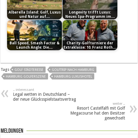
Albarella Island: Golf, Luxus
Longevity trifft Luxus:
und Natur auf…
Neues Spa-Programm im…
Ball Speed, Smash Factor &
Charity-Golfturniere der
Launch Angle: Die…
Extraklasse: 10. Franz Roth…
Tags
GOLF STÄDTEREISE
GOLFTRIP NACH HAMBURG
HAMBURG GOLFERSZENE
HAMBURG LUXUSHOTEL
.. interessant
Legal wetten in Deutschland –
der neue Glücksspielstaatsvertrag
weiter ..
Resort Castelfalfi mit Golf
Megacourse hat den Besitzer
gewechselt
Meldungen