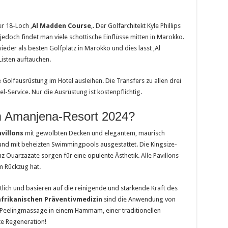
r 18-Loch ‚
Al Madden Course
‚. Der Golfarchitekt Kyle Phillips
 jedoch findet man viele schottische Einflüsse mitten in Marokko.
eder als besten Golfplatz in Marokko und dies lässt ‚Al
isten auftauchen.
Golfausrüstung im Hotel ausleihen. Die Transfers zu allen drei
-Service. Nur die Ausrüstung ist kostenpflichtig.
m Amanjena-Resort 2024?
villons
mit gewölbten Decken und elegantem, maurisch
 und mit beheizten Swimmingpools ausgestattet. Die Kingsize-
 Ouarzazate sorgen für eine opulente Ästhetik. Alle Pavillons
m Rückzug hat.
tlich und basieren auf die reinigende und stärkende Kraft des
frikanischen Präventivmedizin
sind die Anwendung von
 Peelingmassage in einem Hammam, einer traditionellen
e Regeneration!