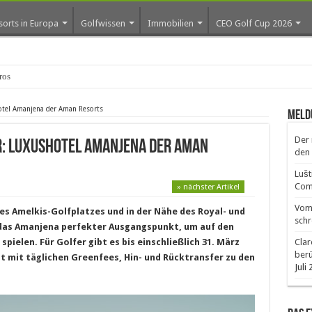
sorts in Europa
Golfwissen
Immobilien
CEO Golf Cup 2026
os erste Golf-Community weiter
otel Amanjena der Aman Resorts
Meld
Der 
r: Luxushotel Amanjena der Aman
den 
Lušt
Comm
» nächster Artikel
Vom 
s Amelkis-Golfplatzes und in der Nähe des Royal- und
schr
 das Amanjena perfekter Ausgangspunkt, um auf den
ielen. Für Golfer gibt es bis einschließlich 31. März
Clar
ber
t mit täglichen Greenfees, Hin- und Rücktransfer zu den
Juli