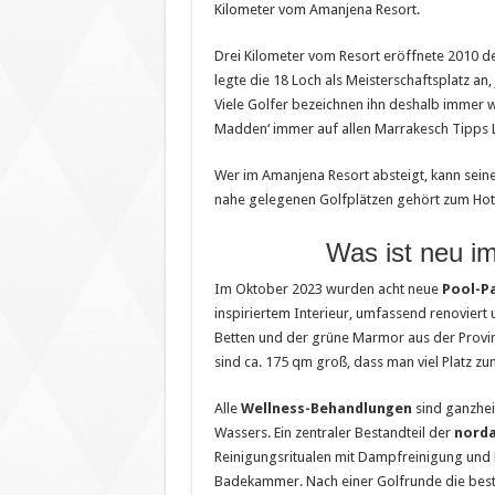
Kilometer vom Amanjena Resort.
Drei Kilometer vom Resort eröffnete 2010 de
legte die 18 Loch als Meisterschaftsplatz an,
Viele Golfer bezeichnen ihn deshalb immer wi
Madden‘ immer auf allen Marrakesch Tipps L
Wer im Amanjena Resort absteigt, kann seine 
nahe gelegenen Golfplätzen gehört zum Hotel
Was ist neu i
Im Oktober 2023 wurden acht neue
Pool-Pa
inspiriertem Interieur, umfassend renoviert
Betten und der grüne Marmor aus der Provinz
sind ca. 175 qm groß, dass man viel Platz zu
Alle
Wellness-Behandlungen
sind ganzhei
Wassers. Ein zentraler Bestandteil der
norda
Reinigungsritualen mit Dampfreinigung und
Badekammer. Nach einer Golfrunde die best