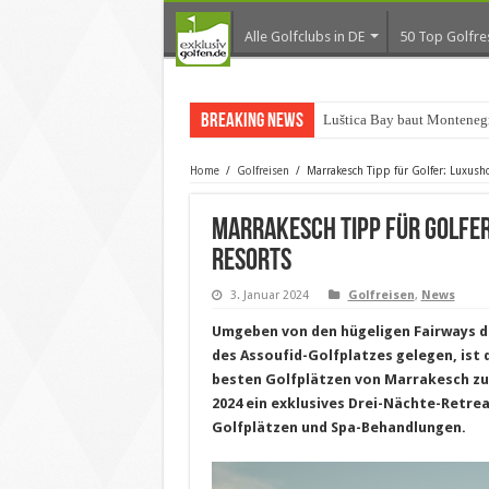
Alle Golfclubs in DE
50 Top Golfre
Breaking News
Luštica Bay baut Montenegr
Home
/
Golfreisen
/
Marrakesch Tipp für Golfer: Luxush
Marrakesch Tipp für Golfe
Resorts
3. Januar 2024
Golfreisen
,
News
Umgeben von den hügeligen Fairways de
des Assoufid-Golfplatzes gelegen, ist
besten Golfplätzen von Marrakesch zu sp
2024 ein exklusives Drei-Nächte-Retrea
Golfplätzen und Spa-Behandlungen.