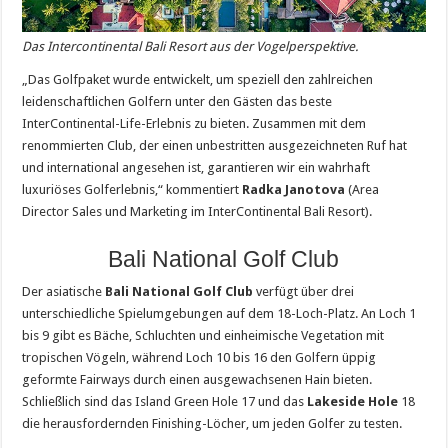
Das Intercontinental Bali Resort aus der Vogelperspektive.
„Das Golfpaket wurde entwickelt, um speziell den zahlreichen
leidenschaftlichen Golfern unter den Gästen das beste
InterContinental-Life-Erlebnis zu bieten. Zusammen mit dem
renommierten Club, der einen unbestritten ausgezeichneten Ruf hat
und international angesehen ist, garantieren wir ein wahrhaft
luxuriöses Golferlebnis,“ kommentiert
Radka Janotova
(Area
Director Sales und Marketing im InterContinental Bali Resort).
Bali National Golf Club
Der asiatische
Bali National Golf Club
verfügt über drei
unterschiedliche Spielumgebungen auf dem 18-Loch-Platz. An Loch 1
bis 9 gibt es Bäche, Schluchten und einheimische Vegetation mit
tropischen Vögeln, während Loch 10 bis 16 den Golfern üppig
geformte Fairways durch einen ausgewachsenen Hain bieten.
Schließlich sind das Island Green Hole 17 und das
Lakeside Hole
18
die herausfordernden Finishing-Löcher, um jeden Golfer zu testen.