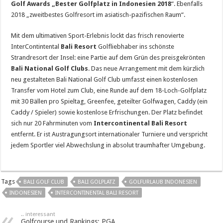
Golf Awards „Bester Golfplatz in Indonesien 2018
“. Ebenfalls
2018 „zweitbestes Golfresort im asiatisch-pazifischen Raum“.
Mit dem ultimativen Sport-Erlebnis lockt das frisch renovierte
InterContintental
Bali Resort
Golfliebhaber ins schönste
Strandresort der Insel: eine Partie auf dem Grün des preisgekrönten
Bali National Golf Clubs
. Das neue Arrangement mit dem kürzlich
neu gestalteten Bali National Golf Club umfasst einen kostenlosen
Transfer vom Hotel zum Club, eine Runde auf dem 18-Loch-Golfplatz
mit 30 Bällen pro Spieltag, Greenfee, geteilter Golfwagen, Caddy (ein
Caddy / Spieler) sowie kostenlose Erfrischungen. Der Platz befindet
sich nur 20 Fahrminuten vom
Intercontinental Bali Resort
entfernt. Er ist Austragungsort internationaler Turniere und verspricht
jedem Sportler viel Abwechslung in absolut traumhafter Umgebung.
Tags
BALI GOLF CLUB
BALI GOLPLATZ
GOLFURLAUB INDONESIEN
INDONESIEN
INTERCONTINENTAL BALI RESORT
.. interessant
Golfcourse und Rankings: PGA