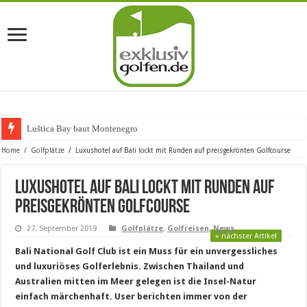
Luštica Bay baut Montenegros erste Go
Home
/
Golfplätze
/
Luxushotel auf Bali lockt mit Runden auf preisgekrönten Golfcourse
Luxushotel auf Bali lockt mit Runden auf
preisgekrönten Golfcourse
27. September 2019
Golfplätze
,
Golfreisen
,
News
» nächster Artikel
Bali National Golf Club ist ein Muss für ein unvergessliches
und luxuriöses Golferlebnis. Zwischen Thailand und
Australien mitten im Meer gelegen ist die Insel-Natur
einfach märchenhaft. User berichten immer von der