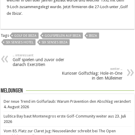
welcher in den 80er Jahren gebaut wurde und welcher 1992 mit dem
9-Loch zusammengelegt wurde. Jetzt firmieren die 27-Loch unter ‚Golf
de Ibiza‘.
Tags
GOLF DE IBIZA
GOLFSPIELEN AUF IBIZA
IBIZA
SIX SENSES HOTEL
SIX SENSES IBIZA
.. interessant
Golf spielen und zuvor oder
danach Exerzitien
weiter ..
Kurioser Golfschlag: Hole-in-One
in den Mülleimer
Meldungen
Der neue Trend im Golfurlaub: Warum Prävention den Abschlag verändert
4. August 2026
Luštica Bay baut Montenegros erste Golf-Community weiter aus
23. Juli
2026
Vom 85. Platz zur Claret Jug: Neuseeländer schreibt bei The Open