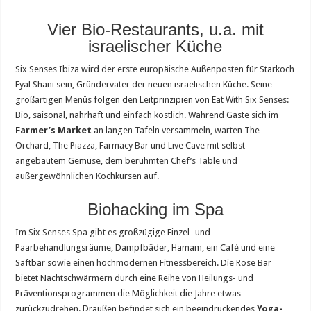
Vier Bio-Restaurants, u.a. mit
israelischer Küche
Six Senses Ibiza wird der erste europäische Außenposten für Starkoch
Eyal Shani sein, Gründervater der neuen israelischen Küche. Seine
großartigen Menüs folgen den Leitprinzipien von Eat With Six Senses:
Bio, saisonal, nahrhaft und einfach köstlich. Während Gäste sich im
Farmer’s Market
an langen Tafeln versammeln, warten The
Orchard, The Piazza, Farmacy Bar und Live Cave mit selbst
angebautem Gemüse, dem berühmten Chef’s Table und
außergewöhnlichen Kochkursen auf.
Biohacking im Spa
Im Six Senses Spa gibt es großzügige Einzel- und
Paarbehandlungsräume, Dampfbäder, Hamam, ein Café und eine
Saftbar sowie einen hochmodernen Fitnessbereich. Die Rose Bar
bietet Nachtschwärmern durch eine Reihe von Heilungs- und
Präventionsprogrammen die Möglichkeit die Jahre etwas
zurückzudrehen. Draußen befindet sich ein beeindruckendes
Yoga-