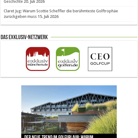
Geschichte
20. Juli 2026
Claret Jug: Warum Scottie Scheffler die berühmteste Golftrophäe
zurückgeben muss
15. Juli 2026
Das Exklusiv-Netzwerk
The Open 2026 in Royal Birkdale: Warum der
Der neue Trend im Golfurlaub: Warum
Luštica Bay baut Montenegros erste Golf-
Vom 85. Platz zur Claret Jug: Neuseeländer
Claret Jug: Warum Scottie Scheffler die
traditionsreiche Linksplatz zu den größten