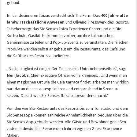
gebaut.
Im Landesinneren Ibizas versteckt sich The Farm. Das
400 Jahre alte
landwirtschaftliche Anwesen
und Olivenöl Presswerk des Resorts.
Es beherbergt das Six Senses Ibiza Experience Center und die Bio-
Kochschule. Gastköche kommen vorbei, um ihre kulinarischen
Geheimnisse zu teilen und Pop-up-Events zu veranstalten. Die frischen
Produkte werden selbst angebaut um die Restaurants, das Café und
die Saftbar des Resorts zu beliefern.
„Nachhaltigkeit ist ein großer Teil unseres Unternehmensethos“, sagt
Neil Jacobs
, Chief Executive Officer von Six Senses. „Und wenn man
einen magischen Ort wie die Cala Xarraca findet, arbeitet man wirklich
hart daran diesen zu respektieren und entsprechend in Szene zu
setzen. Das ist was Six Senses Ibiza so besonders macht.“
Von den vier Bio-Restaurants des Resorts bis zum Tonstudio und dem
Six Senses Spa können zahlreiche Annehmlichkeiten bequem über die
Six Senses App gebucht werden. Alle Gäste und Bewohner genießen
zudem individuellen Service durch ihren eigenen Guest Experience
Maker.