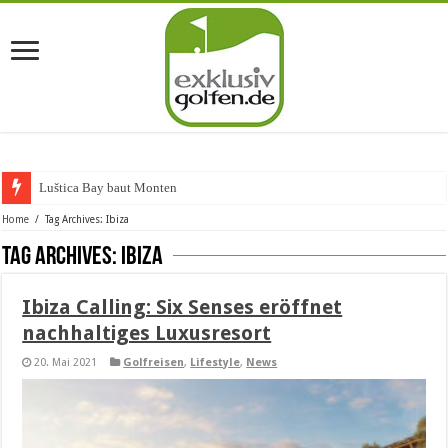
Luštica Bay baut Montenegros
Home
/
Tag Archives: Ibiza
Tag Archives:
Ibiza
Ibiza Calling: Six Senses eröffnet
nachhaltiges Luxusresort
20. Mai 2021
Golfreisen
,
Lifestyle
,
News