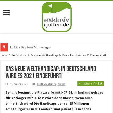
Luštica Bay baut Montenegros erste
Home
/
Golf exklusiv
/
Das neue Welthandicap: In Deutschland wird es 2021 eingeführt!
Das neue Welthandicap: In Deutschland
wird es 2021 eingeführt!
» nächster Artikel
5. Januar 2020
Golf exklusiv
,
News
Bei uns beginnt die Platzreife mit HCP 54, in England geht es
für Anfänger mit 36 los! Wäre doch Klasse, wenn alles
einheitlich wäre! Die Handicaps der ca. 15 Millionen
Amateurgolfer in 80 Ländern sind jedenfalls in sechs