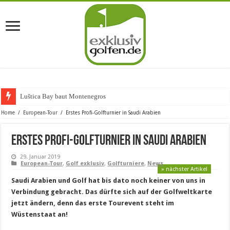
Luštica Bay baut Montenegros erste Go
Home
/
European-Tour
/
Erstes Profi-Golfturnier in Saudi Arabien
Erstes Profi-Golfturnier in Saudi Arabien
29. Januar 2019
European-Tour
,
Golf exklusiv
,
Golfturniere
,
News
» nächster Artikel
Saudi Arabien und Golf hat bis dato noch keiner von uns in
Verbindung gebracht. Das dürfte sich auf der Golfweltkarte
jetzt ändern, denn das erste Tourevent steht im
Wüstenstaat an!