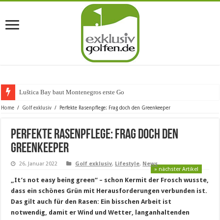
Luštica Bay baut Montenegros erste Golf-Community
Home
/
Golf exklusiv
/
Perfekte Rasenpflege: Frag doch den Greenkeeper
Perfekte Rasenpflege: Frag doch den
Greenkeeper
26. Januar 2022
Golf exklusiv
,
Lifestyle
,
News
» nächster Artikel
„It’s not easy being green“ – schon Kermit der Frosch wusste,
dass ein schönes Grün mit Herausforderungen verbunden ist.
Das gilt auch für den Rasen: Ein bisschen Arbeit ist
notwendig, damit er Wind und Wetter, langanhaltenden