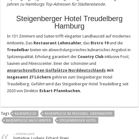
Jahren zu Hamburgs Top-Adressen für Städtereisende.
Steigenberger Hotel Treudelberg
Hamburg
In 131 Zimmern und Suiten trifft eleganter Landhausstil auf modernes
Ambiente. Das
Restaurant Lehmsahler
, das
Bistro 19
und die
Treudelbar
bieten ein abwechslungsreiches kulinarisches Angebot in
Spitzenqualität. Erholung garantiert der
Country Club
inklusive Pool,
Saunen und Fitnesscenter. Einer der schönsten und
anspruchsvollsten Golfplätze Norddeutschlands
mit
insgesamt 27 Löchern
gehören zum Steigenberger Hotel
Treudelberg. Geführt wird das Steigenberger Hotel Treudelberg seit
2020 von Direktor
Eckart Pfannkuchen.
Tags
RASENPFLEGE
RASENPFLEGE IM FRÜHLING. GREENKEEPER
RASENPFLEGE NACH WINTER
STEIGENBERGER HOTEL
.. interessant
Initiative Ludwig Erhard Preis