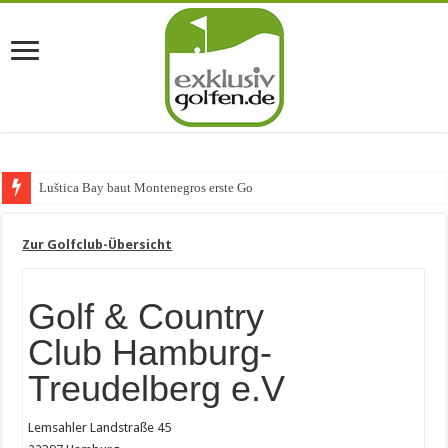
Luštica Bay baut Montenegros erste Golf-Community
Zur Golfclub-Übersicht
Golf & Country
Club Hamburg-
Treudelberg e.V
Lemsahler Landstraße 45