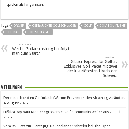
spielen als lange Eisen.
Tags
DRIVER
GEBRAUCHTE GOLFSCHLÄGER
GOLF
GOLF EQUIPMENT
GOLFBAG
GOLFSCHLÄGER
.. interessant
Welche Golfausrüstung benötigt
man zum Start?
weiter ..
Glacier Express für Golfer:
Exklusives Golf Paket mit zwei
der luxuriösesten Hotels der
Schweiz
Meldungen
Der neue Trend im Golfurlaub: Warum Prävention den Abschlag verändert
4. August 2026
Luštica Bay baut Montenegros erste Golf-Community weiter aus
23. Juli
2026
Vom 85. Platz zur Claret Jug: Neuseeländer schreibt bei The Open