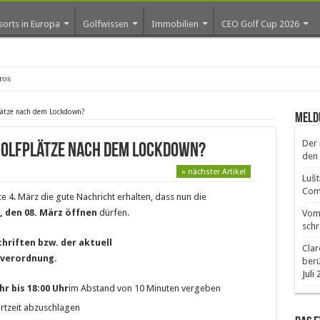
sorts in Europa
Golfwissen
Immobilien
CEO Golf Cup 2026
ros erste Golf-Commu
lätze nach dem Lockdown?
Meld
Der 
 Golfplätze nach dem Lockdown?
den 
» nächster Artikel
Lušt
Comm
 4. März die gute Nachricht erhalten, dass nun die
 den 08. März
öffnen
dürfen.
Vom 
schr
hriften bzw. der aktuell
Clar
verordnung.
ber
Juli
hr bis 18:00 Uhr
im Abstand von 10 Minuten vergeben
tartzeit abzuschlagen