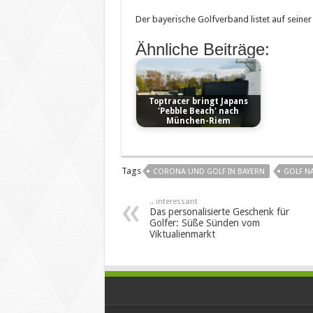
Der bayerische Golfverband listet auf seiner
Ähnliche Beiträge:
Toptracer bringt Japans
'Pebble Beach' nach
München-Riem
Tags
CORONA UND GOLF IN BAYERN
GOLF N
.. interessant
Das personalisierte Geschenk für
Golfer: Süße Sünden vom
Viktualienmarkt