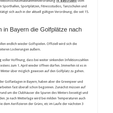
 Infektionsschutzmaßnahmenverordnung (
9. BayIfSMV
) vom
n Sporthallen, Sportplätzen, Fitnessstudios, Tanzschulen und
ätigt sich auch in der aktuell gültigen Verordnung, die seit 15.
 in Bayern die Golfplätze nach
llen endlich wieder Golfspielen. Offiziell wird sich die
eiteren Lockerungen äußern.
g voller Hoffnung, dass bei weiter sinkenden Infektionszahlen
estens zum 1. April wieder öffnen dürfen. Immerhin ist es in
Winter über möglich gewesen auf den Golfplatz zu gehen.
der Golfanlagen in Bayern, haben aber die Greenpeer und
rbeiten fast überall schon begonnen. Zunächst müssen auf
nd um die Clubhäuser die Spuren des Winters beseitigt und
en. Je nach Wetterlage wird bei milden Temperaturen auch
 dem Aerifizieren der Grüns, etc im Laufe der nächsten 3