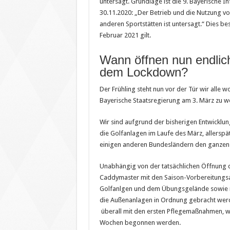
untersagt. Grundlage ist die 9. Bayerische
30.11.2020: „Der Betrieb und die Nutzung vo
anderen Sportstätten ist untersagt.“ Dies best
Februar 2021 gilt.
Wann öffnen nun endlich
dem Lockdown?
Der Frühling steht nun vor der Tür wir alle wo
Bayerische Staatsregierung am 3. März zu w
Wir sind aufgrund der bisherigen Entwicklun
die Golfanlagen im Laufe des März, allerspät
einigen anderen Bundesländern den ganzen 
Unabhängig von der tatsächlichen Öffnung 
Caddymaster mit den Saison-Vorbereitungsa
Golfanlgen und dem Übungsgelände sowie ru
die Außenanlagen in Ordnung gebracht werd
überall mit den ersten Pflegemaßnahmen, wie
Wochen begonnen werden.