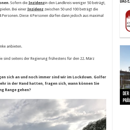
Das 
onen
. Sofern die
Inzidenz
in den Landkreis weniger 50 beträgt,
pielen. Bei einer
Inzidenz
zwischen 50 und 100 beträgt die
4 Personen. Diese 4 Personen dürfen dann jedoch aus maximal
nke anbieten.
e sind seitens der Regierung frühestens für den 22. März
gen sich an und noch immer sind wir im Lockdown. Golfer
hr in der Hand hatten, fragen sich, wann können Sie
The 
ing Range gehen?
Der
Lušt
Vom 
Clar
trad
Prä
Com
schr
ber
Her