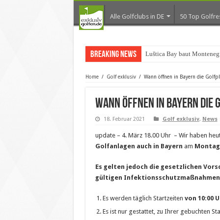
Alle Golfclubs in DE
50 Top Golfre
Breaking News
Luštica Bay baut Monteneg
Home
/
Golf exklusiv
/
Wann öffnen in Bayern die Golfp
Wann öffnen in Bayern die
18. Februar 2021
Golf exklusiv
,
News
update – 4. März 18.00 Uhr – Wir haben heute
Golfanlagen auch in Bayern
am
Montag,
Es gelten jedoch die gesetzlichen Vorsc
gültigen Infektionsschutzmaßnahmen
Es werden täglich Startzeiten
von 10:00 U
Es ist nur gestattet, zu Ihrer gebuchten S