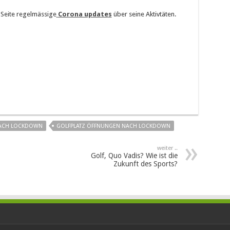
 Seite regelmässige
Corona update
s
über seine Aktivtäten.
ACH LOCKDOWN
GOLFPLATZ ÖFFNUNGEN NACH LOCKDOWN
weiter ..
Golf, Quo Vadis? Wie ist die
Zukunft des Sports?