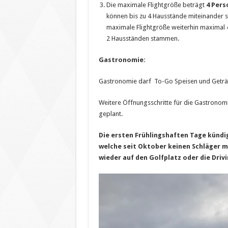
Die maximale Flightgröße beträgt
4 Pers
können bis zu 4 Hausstände miteinander s
maximale Flightgröße weiterhin maximal 
2 Hausständen stammen.
Gastronomie:
Gastronomie darf To-Go Speisen und Geträ
Weitere Öffnungsschritte für die Gastronomi
geplant.
Die ersten Frühlingshaften Tage kündi
welche seit Oktober keinen Schläger me
wieder auf den Golfplatz oder die Driv