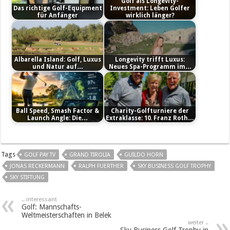
Golf als Longevity-
Das richtige Golf-Equipment
Investment: Leben Golfer
für Anfänger
wirklich länger?
Albarella Island: Golf, Luxus
Longevity trifft Luxus:
und Natur auf…
Neues Spa-Programm im…
Ball Speed, Smash Factor &
Charity-Golfturniere der
Launch Angle: Die…
Extraklasse: 10. Franz Roth…
Tags
GOLF PAY TV
GRAND TIROLIA
GUILDO HORN
JONAS RECKERMANN
RALPH FUERTHER
SKY BUSINESS GOLF TROPHY
SKY STIFTUNG
.. interessant
Golf: Mannschafts-
Weltmeisterschaften in Belek
weiter ..