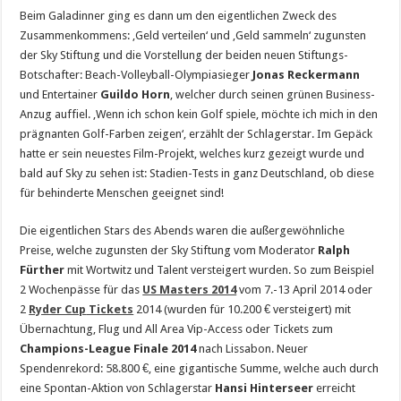
Beim Galadinner ging es dann um den eigentlichen Zweck des
Zusammenkommens: ‚Geld verteilen‘ und ‚Geld sammeln‘ zugunsten
der Sky Stiftung und die Vorstellung der beiden neuen Stiftungs-
Botschafter: Beach-Volleyball-Olympiasieger
Jonas Reckermann
und Entertainer
Guildo Horn
, welcher durch seinen grünen Business-
Anzug auffiel. ‚Wenn ich schon kein Golf spiele, möchte ich mich in den
prägnanten Golf-Farben zeigen‘, erzählt der Schlagerstar. Im Gepäck
hatte er sein neuestes Film-Projekt, welches kurz gezeigt wurde und
bald auf Sky zu sehen ist: Stadien-Tests in ganz Deutschland, ob diese
für behinderte Menschen geeignet sind!
Die eigentlichen Stars des Abends waren die außergewöhnliche
Preise, welche zugunsten der Sky Stiftung vom Moderator
Ralph
Fürther
mit Wortwitz und Talent versteigert wurden. So zum Beispiel
2 Wochenpässe für das
US Masters 2014
vom 7.-13 April 2014 oder
2
Ryder Cup
Tickets
2014 (wurden für 10.200 € versteigert) mit
Übernachtung, Flug und All Area Vip-Access oder Tickets zum
Champions-League Finale 2014
nach Lissabon. Neuer
Spendenrekord: 58.800 €, eine gigantische Summe, welche auch durch
eine Spontan-Aktion von Schlagerstar
Hansi Hinterseer
erreicht