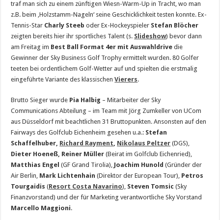
traf man sich zu einem zünftigen Wiesn-Warm-Up in Tracht, wo man
z.B. beim ‚Holzstamm-Nageln‘ seine Geschicklichkeit testen konnte. Ex-
Tennis-Star
Charly Steeb
oder Ex-Hockeyspieler
Stefan Blöcher
zeigten bereits hier ihr sportliches Talent (s.
Slideshow
) bevor dann
am Freitag im
Best Ball Format 4er mit Auswahldrive
die
Gewinner der Sky Business Golf Trophy ermittelt wurden. 80 Golfer
teeten bei ordentlichem Golf-Wetter auf und spielten die erstmalig
eingeführte Variante des klassischen
Vierers
.
Brutto Sieger wurde
Pia Halbig
– Mitarbeiter der Sky
Communications Abteilung – im Team mit Jörg Zumkeller von UCom
aus Düsseldorf mit beachtlichen 31 Bruttopunkten. Ansonsten auf den
Fairways des Golfclub Eichenheim gesehen u.a.:
Stefan
Schaffelhuber,
Richard Rayment
,
Nikolaus Peltzer
(DGS),
Dieter Hoeneß, Reiner Müller
(Beirat im Golfclub Eichenried),
Matthias Engel
(GF Grand Tirolia),
Joachim Hunold
(Gründer der
Air Berlin,
Mark Lichtenhain
(Direktor der European Tour),
Petros
Tourgaidis
(
Resort Costa Navarino
),
Steven Tomsic
(Sky
Finanzvorstand) und der für Marketing verantwortliche Sky Vorstand
Marcello Maggioni
.