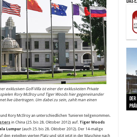
Das 
er exklusiven Golf-Villa ist einer der exklusivsten Private
The 
 spielen Rory McIlroy und Tiger Woods hier gegeneinander
Der
Lušt
Vom 
Clar
trad
rnet live übertragen. Um dabei zu sein, zahlt man einen
Prä
Com
schr
ber
Her
und Rory McIlroy an unterschiedlichen Tunieren teilgenommen.
sters
in China (25. bis 28. Oktober 2012) auf.
Tiger Woods
uala Lumpur
(auch 25. bis 28. Oktober 2012). Der 14-malige
den geteilten vierten Platz und sitzt jetzt in der Maschine nach