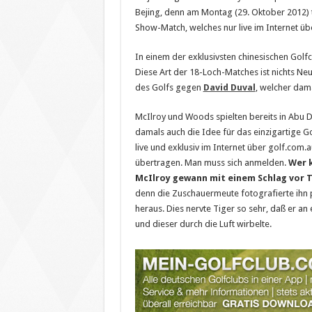
Bejing, denn am Montag (29. Oktober 2012) t
Show-Match, welches nur live im Internet üb
In einem der exklusivsten chinesischen Gol
Diese Art der 18-Loch-Matches ist nichts Ne
des Golfs gegen
David Duval
, welcher dama
McIlroy und Woods spielten bereits in Abu 
damals auch die Idee für das einzigartige G
live und exklusiv im Internet über golf.com.
übertragen. Man muss sich anmelden.
Wer k
McIlroy gewann mit einem Schlag vor 
denn die Zuschauermeute fotografierte ihn
heraus. Dies nervte Tiger so sehr, daß er an
und dieser durch die Luft wirbelte.