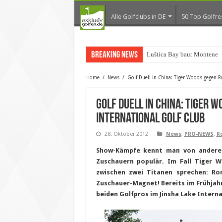
Alle Golfclubs in DE
50 Top Golfre
Breaking News
Luštica Bay baut Montenegr
Home
/
News
/
Golf Duell in China: Tiger Woods gegen R
Golf Duell in China: Tiger 
International Golf Club
28. Oktober 2012
News
,
PRO-NEWS
,
R
Show-Kämpfe kennt man von anderen 
Zuschauern populär. Im Fall Tiger
zwischen zwei Titanen sprechen: Ror
Zuschauer-Magnet! Bereits im Frühjahr
beiden Golfpros im Jinsha Lake Interna