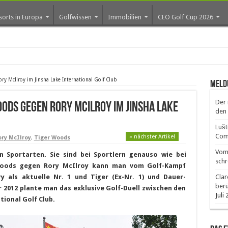
sorts in Europa
Golfwissen
Immobilien
CEO Golf Cup 2026
os erste Golf-Com
ory McIlroy im Jinsha Lake International Golf Club
Meld
Der 
Woods gegen Rory McIlroy im Jinsha Lake
den 
Lušt
Comm
» nächster Artikel
ory McIlroy
,
Tiger Woods
Vom 
Sportarten. Sie sind bei Sportlern genauso wie bei
schr
 Woods gegen Rory McIlroy kann man vom Golf-Kampf
y als aktuelle Nr. 1 und Tiger (Ex-Nr. 1) und Dauer-
Clar
ber
 2012 plante man das exklusive Golf-Duell zwischen den
Juli
tional Golf Club.