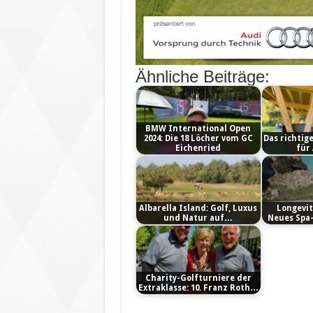
Ähnliche Beiträge:
BMW International Open
2024: Die 18 Löcher vom GC
Das richtig
Eichenried
für
Albarella Island: Golf, Luxus
Longevit
und Natur auf…
Neues Sp
Charity-Golfturniere der
Extraklasse: 10. Franz Roth…