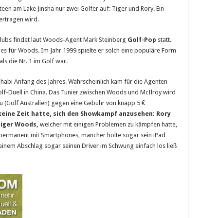
een am Lake Jinsha nur zwei Golfer auf: Tiger und Rory. Ein
ertragen wird.
fclubs findet laut Woods-Agent Mark Steinberg
Golf-Pop
statt.
ues für Woods. Im Jahr 1999 spielte er solch eine populäre Form
ls die Nr. 1 im Golf war.
Dhabi Anfang des Jahres. Wahrscheinlich kam für die Agenten
olf-Duell in China. Das Tunier zwischen Woods und McIlroy wird
au (Golf Australien) gegen eine Gebühr von knapp 5 €
eine Zeit hatte, sich den Showkampf anzusehen: Rory
Tiger Woods,
welcher mit einigen Problemen zu kämpfen hatte,
 permanent mit Smartphones, mancher holte sogar sein iPad
 einem Abschlag sogar seinen Driver im Schwung einfach los ließ